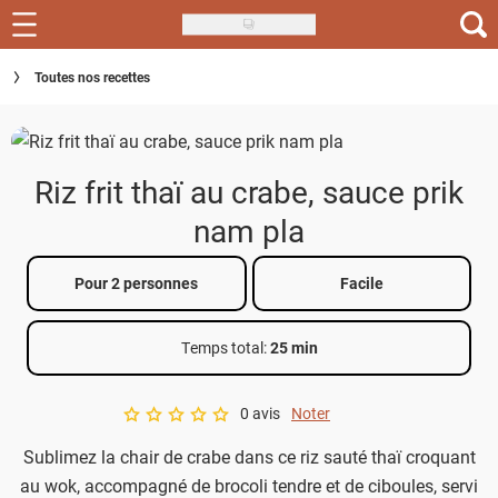
Skip
to
Recettes
Toutes nos recettes
main
content
Inspirations
Conseils
Riz frit thaï au crabe, sauce prik
Menu de la semaine
nam pla
Actus
Pour 2 personnes
Facile
Téléchargez l'app Saveurs Recettes
Temps total
:
25 min
Index des recettes
0 avis
Noter
Guide d'achat
A star rating of 0 out of 5.
Sublimez la chair de crabe dans ce riz sauté thaï croquant
au wok, accompagné de brocoli tendre et de ciboules, servi