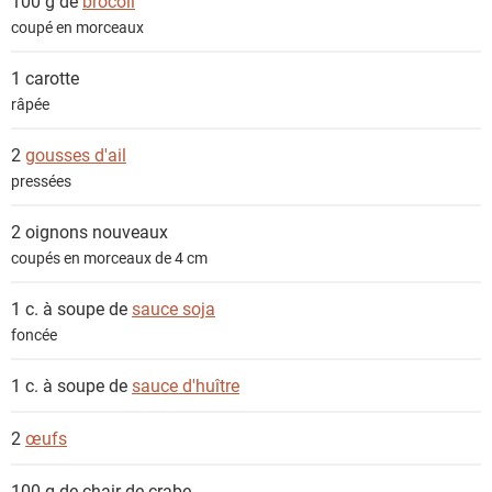
100 g de
brocoli
coupé en morceaux
1
carotte
râpée
2
gousses d'ail
pressées
2
oignons nouveaux
coupés en morceaux de 4 cm
1 c. à soupe de
sauce soja
foncée
1 c. à soupe de
sauce d'huître
2
œufs
100 g de chair de
crabe