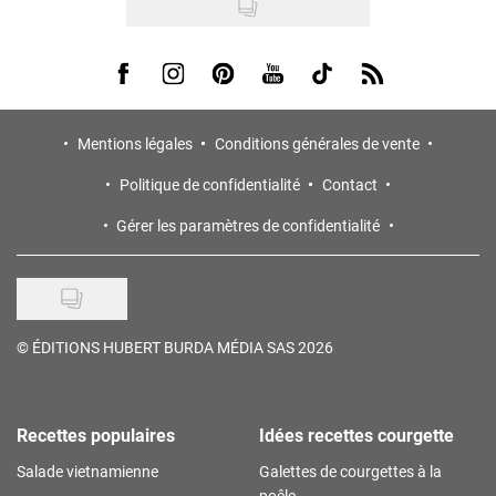
Visit us on Facebook
Visit us on Instagram
Visit us on Pinterest
Visit us on Youtube
Visit us on Tiktok
Visit us on Rss
Mentions légales
Conditions générales de vente
Politique de confidentialité
Contact
Gérer les paramètres de confidentialité
©
ÉDITIONS HUBERT BURDA MÉDIA SAS 2026
Recettes populaires
Idées recettes courgette
Salade vietnamienne
Galettes de courgettes à la
poêle