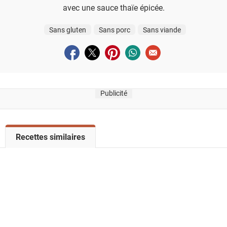
avec une sauce thaïe épicée.
Sans gluten
Sans porc
Sans viande
Partager sur facebook
Partager sur twitter
Partager sur pinterest
Partager sur whatsapp
Envoyer à un ami
Publicité
V
Recettes similaires
o
i
r
l
a
l