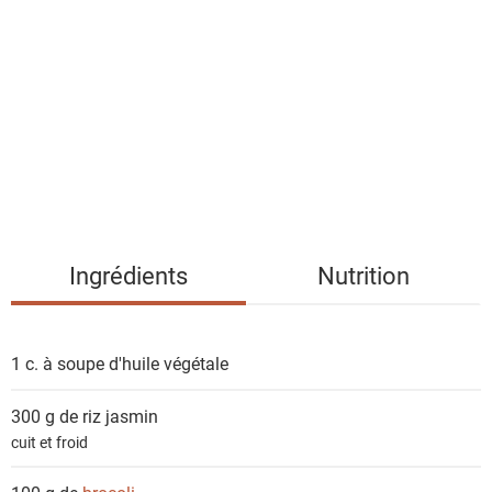
i
s
t
e
d
e
s
i
n
g
Ingrédients
Nutrition
r
é
d
1 c. à soupe
d'huile végétale
i
e
300 g de
riz jasmin
n
cuit et froid
t
s