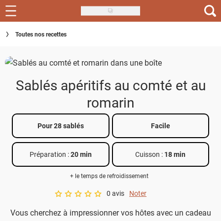
Skip
to
Recettes
Toutes nos recettes
main
content
Inspirations
Conseils
Sablés apéritifs au comté et au
Menu de la semaine
romarin
Actus
Pour 28 sablés
Facile
Téléchargez l'app Saveurs Recettes
Préparation :
20 min
Cuisson :
18 min
Index des recettes
+ le temps de refroidissement
Guide d'achat
0 avis
Noter
A star rating of 0 out of 5.
Vous cherchez à impressionner vos hôtes avec un cadeau