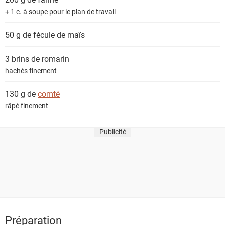
t
+ 1 c. à soupe pour le plan de travail
s
50 g de
fécule de maïs
3 brins de
romarin
hachés finement
130 g de
comté
râpé finement
Publicité
Préparation