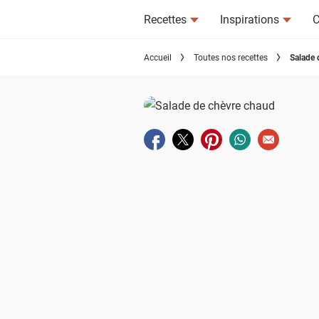
Recettes
Inspirations
C
Accueil
Toutes nos recettes
Salade 
Partager sur facebook
Partager sur twitter
Partager sur pinterest
Partager sur wha
Envoyer à u