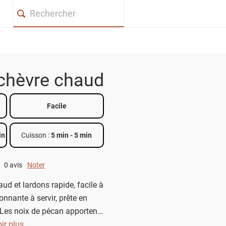
Search
chèvre chaud
Facile
in
Cuisson :
5 min
-
5 min
0 avis
Noter
0 out of 5.
ud et lardons rapide, facile à
onnante à servir, prête en
Les noix de pécan apportent
 très agréable qui se marie
ir plus