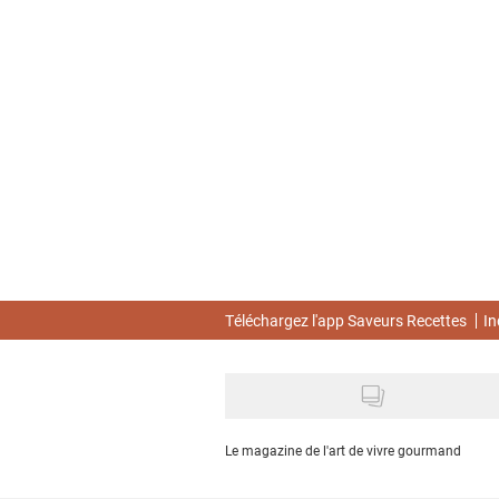
Skip
to
main
content
Téléchargez l'app Saveurs Recettes
In
Le magazine de l'art de vivre gourmand