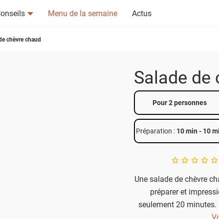
onseils
Menu de la semaine
Actus
de chèvre chaud
Salade de 
tsapp
n ami
Pour 2 personnes
Préparation :
10 min
-
10 m
A star rating of 
Une salade de chèvre cha
préparer et impressi
seulement 20 minutes. 
une touche de croquant
Vo