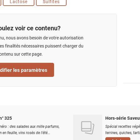
Lactose
Sulfites
ulez voir ce contenu?
nu, nous avons besoin de votre autorisation
s finalités nécessaires puissent charger du
ontenu sur cette page.
ifier les paramètres
n° 325
Hors-série Saveu
éro : des salades aux mille parfums,
Spécial recettes végé
 en feuille, vins rosés de l'été...
terrines, quiches, tart