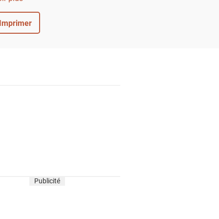
amertume de la frisée.
Imprimer
Publicité