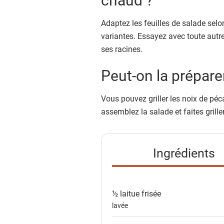
e
s
Adaptez les feuilles de salade selo
i
variantes. Essayez avec toute autre
n
ses racines.
g
Peut-on la préparer
r
é
Vous pouvez griller les noix de péc
d
assemblez la salade et faites grill
i
e
n
Ingrédients
t
s
½
laitue frisée
lavée