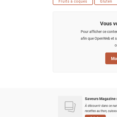
Fruits à coques
Gluten
Vous vo
Pour afficher ce conte
afin que OpenWeb et se
c
Mod
Saveurs Magazine 
À découvrir dans ce num
recettes au thon, cuisson