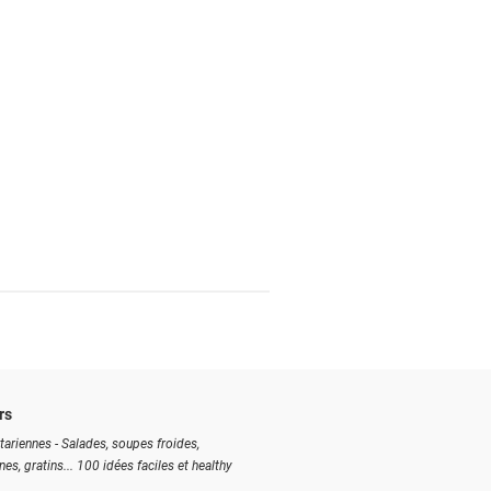
rs
tariennes - Salades, soupes froides,
ines, gratins... 100 idées faciles et healthy