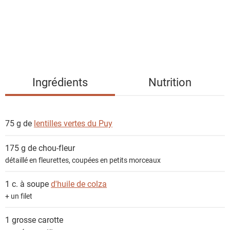
d
e
s
i
n
g
Ingrédients
Nutrition
r
é
d
75 g de
lentilles vertes du Puy
i
e
175 g de
chou-fleur
n
détaillé en fleurettes, coupées en petits morceaux
t
s
1 c. à soupe
d'huile de colza
+ un filet
1 grosse
carotte