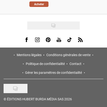
Acheter
Visit us on Facebook
Visit us on Instagram
Visit us on Pinterest
Visit us on Youtube
Visit us on Tiktok
Visit us on Rss
Mentions légales
Conditions générales de vente
Politique de confidentialité
Contact
Gérer les paramètres de confidentialité
©
ÉDITIONS HUBERT BURDA MÉDIA SAS 2026