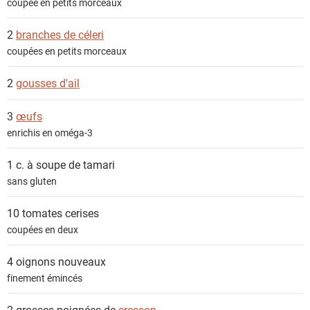
coupée en petits morceaux
2
branches de céleri
coupées en petits morceaux
2
gousses d'ail
3
œufs
enrichis en oméga-3
1 c. à soupe de
tamari
sans gluten
10
tomates cerises
coupées en deux
4
oignons nouveaux
finement émincés
2 grosses poignées de
cresson