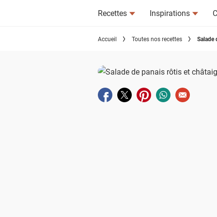
Recettes
Inspirations
C
Accueil
Toutes nos recettes
Salade 
Partager sur facebook
Partager sur twitter
Partager sur pinterest
Partager sur wha
Envoyer à u