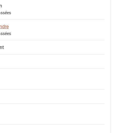
n
assées
andre
assées
nt