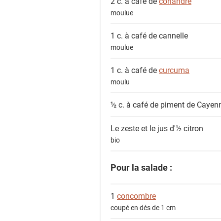
2 c. à café de
coriandre
t
moulue
s
1 c. à café de
cannelle
moulue
1 c. à café de
curcuma
moulu
½ c. à café de
piment de Cayen
Le zeste et le jus d'½
citron
bio
Pour la salade :
1
concombre
coupé en dés de 1 cm