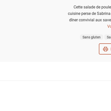
Cette salade de poule
cuisine perse de Sabrina
dîner convivial aux sav
la dans un grand plat 
Vo
Sans gluten
Sa