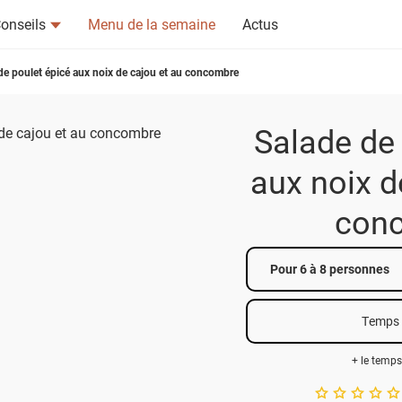
onseils
Menu de la semaine
Actus
de poulet épicé aux noix de cajou et au concombre
Salade de 
aux noix d
tsapp
n ami
con
Pour 6 à 8 personnes
Temps 
+ le temps
A star rating of 