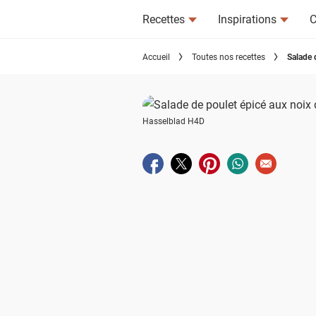
Recettes
Inspirations
C
Accueil
Toutes nos recettes
Salade 
Hasselblad H4D
Partager sur facebook
Partager sur twitter
Partager sur pinterest
Partager sur wha
Envoyer à u