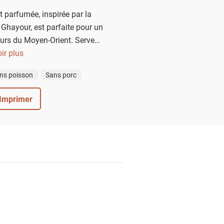
t parfumée, inspirée par la
 Ghayour, est parfaite pour un
eurs du Moyen-Orient. Servez-
et laissez chacun se servir.
ir plus
ns poisson
Sans porc
Imprimer