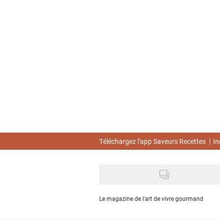
Skip
to
main
content
Téléchargez l'app Saveurs Recettes
In
Le magazine de l'art de vivre gourmand