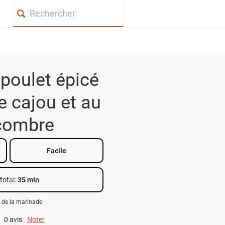
Search
poulet épicé
e cajou et au
combre
Facile
total
:
35 min
 de la marinade
0 avis
Noter
0 out of 5.