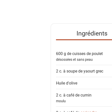
l
i
s
t
e
Ingrédients
d
e
s
600 g de
cuisses de poulet
i
désossées et sans peau
n
g
2 c. à soupe de
yaourt grec
r
é
Huile d'olive
d
i
2 c. à café de
cumin
e
moulu
n