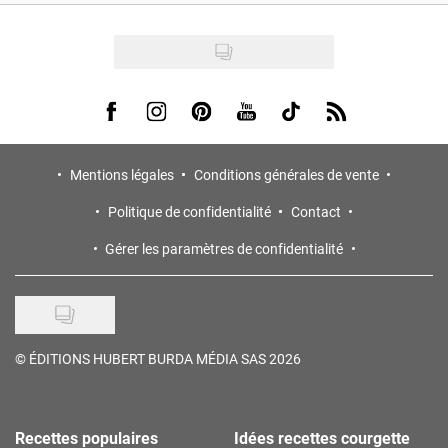
Visit us on Facebook
Visit us on Instagram
Visit us on Pinterest
Visit us on Youtube
Visit us on Tiktok
Visit us on Rss
Mentions légales
Conditions générales de vente
Politique de confidentialité
Contact
Gérer les paramètres de confidentialité
©
ÉDITIONS HUBERT BURDA MÉDIA SAS 2026
Recettes populaires
Idées recettes courgette