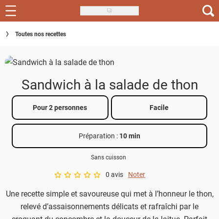
Skip
to
Recettes
Toutes nos recettes
main
content
Inspirations
Conseils
Sandwich à la salade de thon
Menu de la semaine
Pour 2 personnes
Facile
Actus
Préparation :
10 min
Téléchargez l'app Saveurs Recettes
Sans cuisson
Index des recettes
0 avis
Noter
A star rating of 0 out of 5.
Guide d'achat
Une recette simple et savoureuse qui met à l’honneur le thon,
relevé d’assaisonnements délicats et rafraîchi par le
croquant du concombre et la douceur de la laitue. Parfait