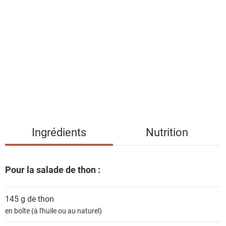
i
s
t
e
d
e
s
i
n
g
Ingrédients
Nutrition
r
é
d
Pour la salade de thon :
i
e
145 g de
thon
n
en boîte (à l'huile ou au naturel)
t