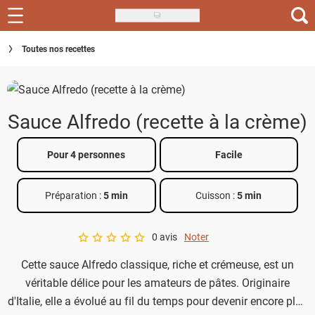
Skip
to
Recettes
Toutes nos recettes
main
content
Inspirations
Conseils
Sauce Alfredo (recette à la crème)
Menu de la semaine
Pour 4 personnes
Facile
Actus
Préparation :
5 min
Cuisson :
5 min
Téléchargez l'app Saveurs Recettes
Index des recettes
0 avis
Noter
A star rating of 0 out of 5.
Cette sauce Alfredo classique, riche et crémeuse, est un
Guide d'achat
véritable délice pour les amateurs de pâtes. Originaire
d'Italie, elle a évolué au fil du temps pour devenir encore plus