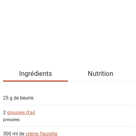
s
t
e
d
e
s
i
n
g
Ingrédients
Nutrition
r
é
d
25 g de
beurre
i
e
2
gousses d'ail
n
pressées
t
s
300 ml de
crème fleurette