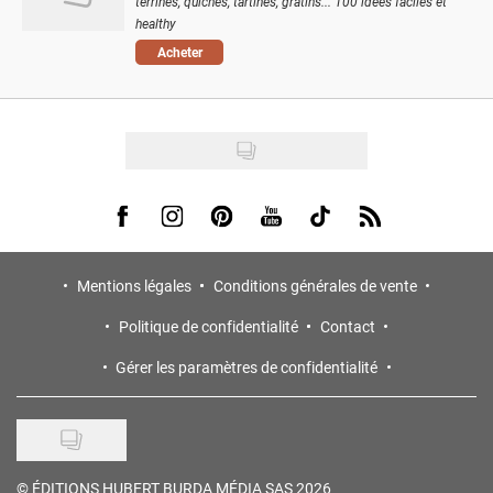
terrines, quiches, tartines, gratins... 100 idées faciles et
healthy
Acheter
Visit us on Facebook
Visit us on Instagram
Visit us on Pinterest
Visit us on Youtube
Visit us on Tiktok
Visit us on Rss
Mentions légales
Conditions générales de vente
Politique de confidentialité
Contact
Gérer les paramètres de confidentialité
©
ÉDITIONS HUBERT BURDA MÉDIA SAS 2026