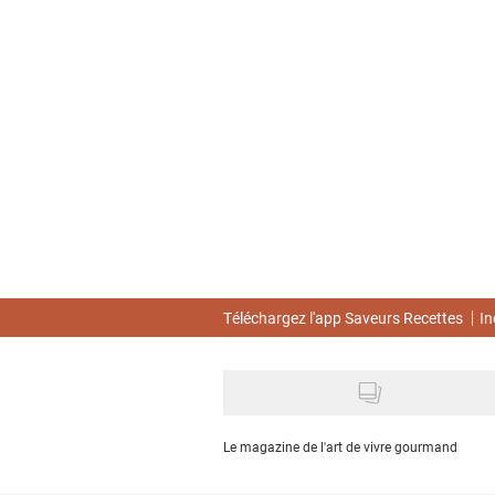
Skip
to
main
content
Téléchargez l'app Saveurs Recettes
In
Le magazine de l'art de vivre gourmand