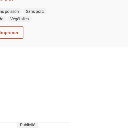
ns poisson
Sans porc
de
Végétalien
Imprimer
Publicité