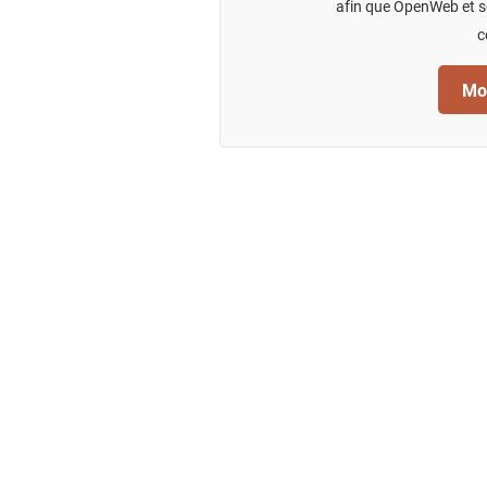
afin que OpenWeb et se
c
Mod