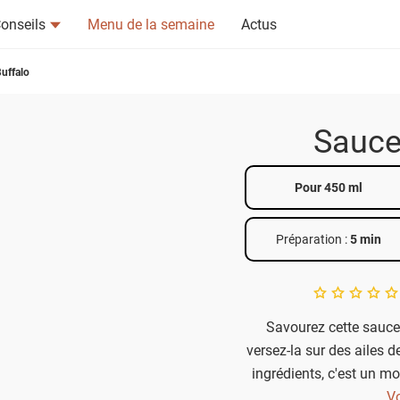
onseils
Menu de la semaine
Actus
uffalo
Sauce
tsapp
n ami
Pour 450 ml
Préparation :
5 min
A star rating of 
Savourez cette sauce
versez-la sur des ailes d
ingrédients, c'est un mo
du piquant et de la
Vo