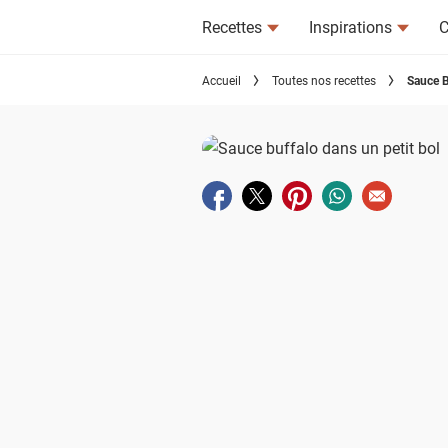
Recettes
Inspirations
C
Accueil
Toutes nos recettes
Sauce B
Partager sur facebook
Partager sur twitter
Partager sur pinterest
Partager sur wha
Envoyer à u