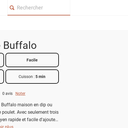
Search
 Buffalo
Facile
Cuisson :
5 min
0 avis
Noter
0 out of 5.
 Buffalo maison en dip ou
e poulet. Avec seulement trois
yen rapide et facile d'ajouter
 profondeur à vos plats.
ir plus