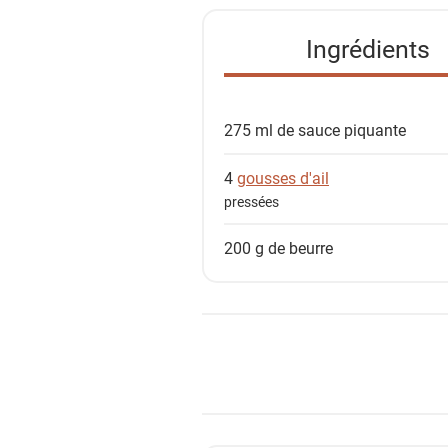
t
e
Ingrédients
d
e
s
275 ml de
sauce piquante
i
n
4
gousses d'ail
g
pressées
r
é
200 g de
beurre
d
i
e
n
t
s