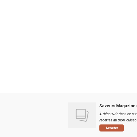
Saveurs Magazine 
À découvrir dans ce num
recettes au thon, cuisson
Acheter