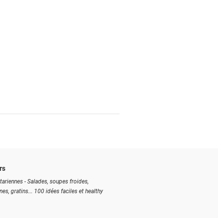
rs
tariennes - Salades, soupes froides,
ines, gratins... 100 idées faciles et healthy