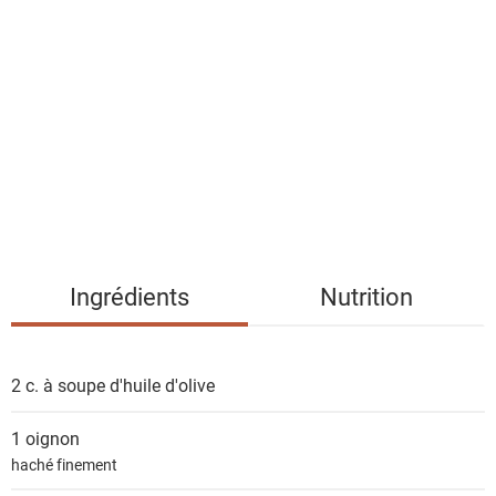
i
s
t
e
d
e
s
i
n
g
Ingrédients
Nutrition
r
é
d
2 c. à soupe
d'huile d'olive
i
e
1
oignon
n
haché finement
t