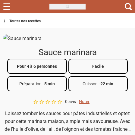
Skip
to
Recettes
Toutes nos recettes
main
content
Inspirations
Conseils
Sauce marinara
Menu de la semaine
Pour 4 à 6 personnes
Facile
Actus
Préparation :
5 min
Cuisson :
22 min
Téléchargez l'app Saveurs Recettes
Index des recettes
0 avis
Noter
A star rating of 0 out of 5.
Laissez tomber les sauces pour pâtes industrielles et optez
Guide d'achat
pour cette marinara maison, simple mais savoureuse. Avec
de l'huile d'olive, de l'ail, de l'oignon et des tomates fraîches,