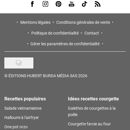
Visit us on Facebook
Visit us on Instagram
Visit us on Pinterest
Visit us on Youtube
Visit us on Tiktok
Visit us on Rss
Mentions légales
Conditions générales de vente
Politique de confidentialité
Contact
Gérer les paramètres de confidentialité
©
ÉDITIONS HUBERT BURDA MÉDIA SAS 2026
Recettes populaires
Idées recettes courgette
Salade vietnamienne
Galettes de courgettes à la
poêle
Halloumi à l'airfryer
Courgette farcie au four
One pot orzo