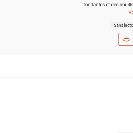
fondantes et des nouill
sensoriel au cœur de 
Vo
l'incontournable œuf m
Sans lact
l'al