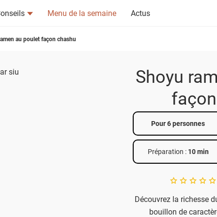
onseils
Menu de la semaine
Actus
amen au poulet façon chashu
Shoyu ram
façon
tsapp
n ami
Pour 6 personnes
Préparation :
10 min
A star rating of 
Découvrez la richesse d
bouillon de caractèr