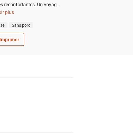
es réconfortantes. Un voyage
Tokyo, à personnaliser avec
ir plus
ariné et le croustillant de
ose
Sans porc
gue nori.
Imprimer