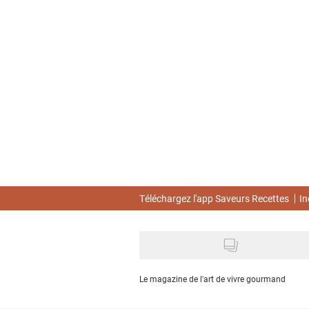
Skip
to
main
content
Téléchargez l'app Saveurs Recettes
In
Le magazine de l'art de vivre gourmand