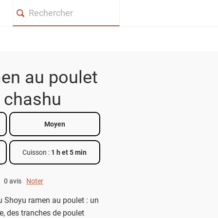
Search
en au poulet
 chashu
Moyen
Cuisson :
1 h et 5 min
0 avis
Noter
0 out of 5.
u Shoyu ramen au poulet : un
e, des tranches de poulet