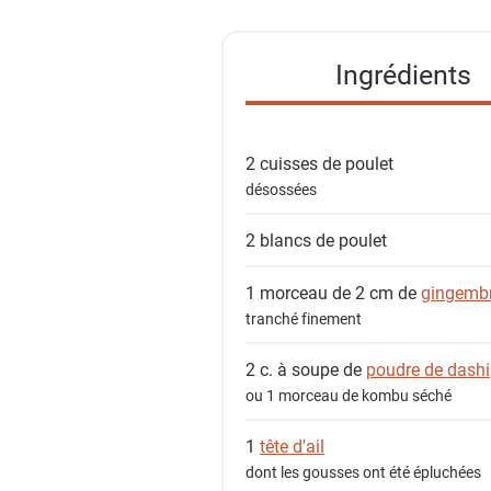
t
e
Ingrédients
d
e
s
2
cuisses de poulet
i
désossées
n
g
2
blancs de poulet
r
é
1 morceau de 2 cm de
gingemb
d
tranché finement
i
e
2 c. à soupe de
poudre de dashi
n
ou 1 morceau de kombu séché
t
1
tête d'ail
s
dont les gousses ont été épluchées