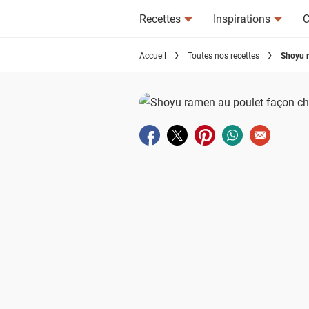
Recettes
Inspirations
C
Accueil
Toutes nos recettes
Shoyu r
Partager sur facebook
Partager sur twitter
Partager sur pinterest
Partager sur wha
Envoyer à u