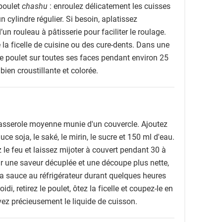
poulet
chashu
: enroulez délicatement les cuisses
 cylindre régulier. Si besoin, aplatissez
’un rouleau à pâtisserie pour faciliter le roulage.
 la ficelle de cuisine ou des cure-dents. Dans une
le poulet sur toutes ses faces pendant environ 25
bien croustillante et colorée.
casserole moyenne munie d'un couvercle. Ajoutez
auce soja, le saké, le mirin, le sucre et 150 ml d'eau.
z le feu et laissez mijoter à couvert pendant 30 à
ur une saveur décuplée et une découpe plus nette,
 sa sauce au réfrigérateur durant quelques heures
idi, retirez le poulet, ôtez la ficelle et coupez-le en
vez précieusement le liquide de cuisson.