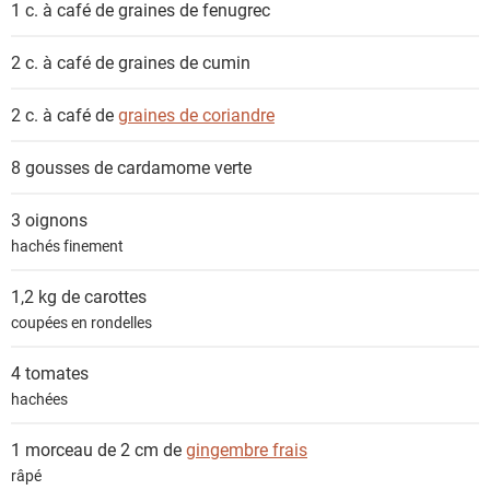
1 c. à café de
graines de fenugrec
n
t
2 c. à café de
graines de cumin
s
2 c. à café de
graines de coriandre
8 gousses de
cardamome verte
3
oignons
hachés finement
1,2 kg de
carottes
coupées en rondelles
4
tomates
hachées
1 morceau de 2 cm de
gingembre frais
râpé