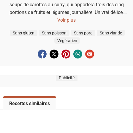
soupe de carottes au curry, qui apportera trois des cinq
portions de fruits et légumes journalière. Un vrai délice,
surtout garnie de notre salsa de cajou et coriandre !
Voir plus
Sans gluten
Sans poisson
Sans porc
Sans viande
Végétarien
Partager sur facebook
Partager sur twitter
Partager sur pinterest
Partager sur whatsapp
Envoyer à un ami
Publicité
V
Recettes similaires
o
i
r