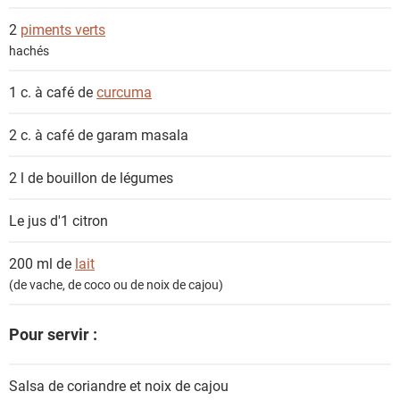
2
piments verts
hachés
1 c. à café de
curcuma
2 c. à café de
garam masala
2 l de
bouillon de légumes
Le jus d'1
citron
200 ml de
lait
(de vache, de coco ou de noix de cajou)
Pour servir :
Salsa de coriandre et noix de cajou