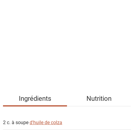
l
a
l
i
s
t
e
d
e
s
i
n
g
Ingrédients
Nutrition
r
é
d
2 c. à soupe
d'huile de colza
i
e