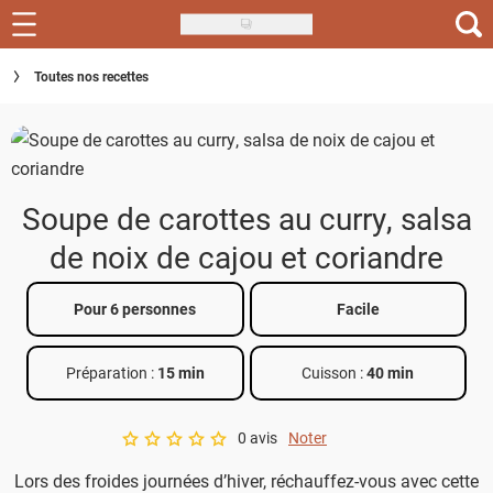
Skip
to
Recettes
Toutes nos recettes
main
content
Inspirations
Conseils
Soupe de carottes au curry, salsa
Menu de la semaine
de noix de cajou et coriandre
Actus
Pour 6 personnes
Facile
Téléchargez l'app Saveurs Recettes
Index des recettes
Préparation :
15 min
Cuisson :
40 min
Guide d'achat
0 avis
Noter
A star rating of 0 out of 5.
Lors des froides journées d’hiver, réchauffez-vous avec cette