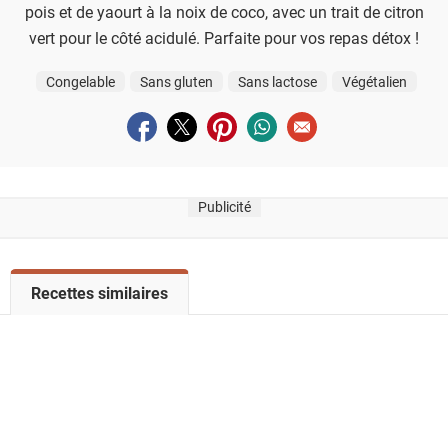
pois et de yaourt à la noix de coco, avec un trait de citron
vert pour le côté acidulé. Parfaite pour vos repas détox !
Congelable
Sans gluten
Sans lactose
Végétalien
Partager sur facebook
Partager sur twitter
Partager sur pinterest
Partager sur whatsapp
Envoyer à un ami
Publicité
V
Recettes similaires
o
i
r
l
a
l