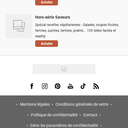
Acheter
Hors-série Saveurs
Spécial recettes végétariennes - Salades, soupes froides,
terrines, quiches, tartines, gratins... 100 idées faciles et
healthy
Acheter
Visit us on Facebook
Visit us on Instagram
Visit us on Pinterest
Visit us on Youtube
Visit us on Tiktok
Visit us on Rss
Mentions légales
Conditions générales de vente
Politique de confidentialité
Contact
Gérer les paramètres de confidentialité