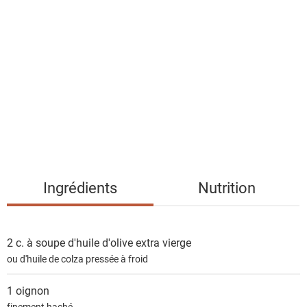
i
s
t
e
d
e
s
i
n
g
Ingrédients
Nutrition
r
é
d
2 c. à soupe
d'huile d'olive extra vierge
i
ou d'huile de colza pressée à froid
e
n
1
oignon
t
finement haché