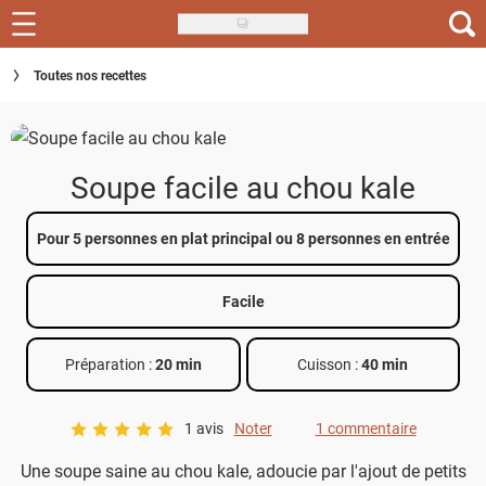
Skip
to
Recettes
Toutes nos recettes
main
content
Inspirations
Conseils
Soupe facile au chou kale
Menu de la semaine
Pour 5 personnes en plat principal ou 8 personnes en entrée
Actus
Facile
Téléchargez l'app Saveurs Recettes
Index des recettes
Préparation :
20 min
Cuisson :
40 min
Guide d'achat
1 avis
Noter
1 commentaire
A star rating of 5 out of 5.
Une soupe saine au chou kale, adoucie par l'ajout de petits