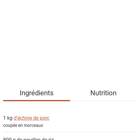
l
i
s
t
e
d
e
s
i
n
g
Ingrédients
Nutrition
r
é
d
1 kg
d'échine de porc
i
coupée en morceaux
e
n
800 g de
nouilles de riz