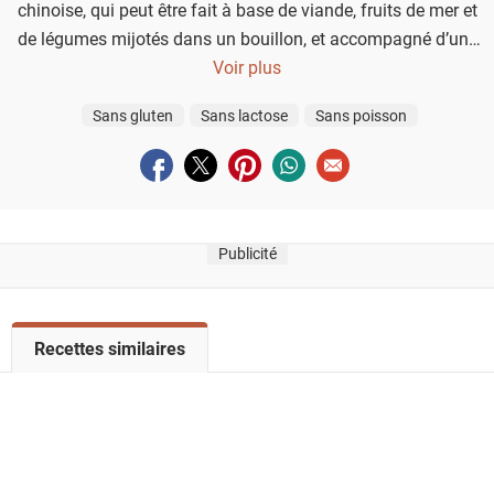
chinoise, qui peut être fait à base de viande, fruits de mer et
de légumes mijotés dans un bouillon, et accompagné d’une
sauce épicée : parfait pour un moment convivial !
Voir plus
Sans gluten
Sans lactose
Sans poisson
Partager sur facebook
Partager sur twitter
Partager sur pinterest
Partager sur whatsapp
Envoyer à un ami
Publicité
V
Recettes similaires
o
i
r
l
a