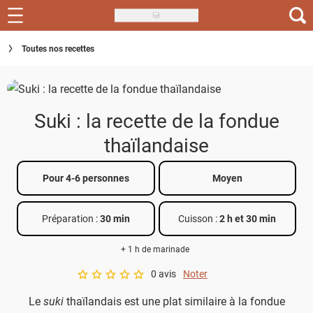
Skip
to
Recettes
Toutes nos recettes
main
content
Inspirations
Conseils
Suki : la recette de la fondue
Menu de la semaine
thaïlandaise
Actus
Pour 4-6 personnes
Moyen
Téléchargez l'app Saveurs Recettes
Préparation :
30 min
Cuisson :
2 h et 30 min
Index des recettes
+ 1 h de marinade
Guide d'achat
0 avis
Noter
A star rating of 0 out of 5.
Le
suki
thaïlandais est une plat similaire à la fondue