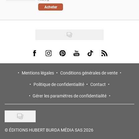
Acheter
Visit us on Facebook
Visit us on Instagram
Visit us on Pinterest
Visit us on Youtube
Visit us on Tiktok
Visit us on Rss
Mentions légales
Conditions générales de vente
Politique de confidentialité
Contact
Gérer les paramètres de confidentialité
©
ÉDITIONS HUBERT BURDA MÉDIA SAS 2026