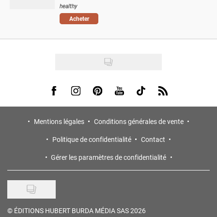
healthy
Acheter
Visit us on Facebook
Visit us on Instagram
Visit us on Pinterest
Visit us on Youtube
Visit us on Tiktok
Visit us on Rss
Mentions légales
Conditions générales de vente
Politique de confidentialité
Contact
Gérer les paramètres de confidentialité
©
ÉDITIONS HUBERT BURDA MÉDIA SAS 2026