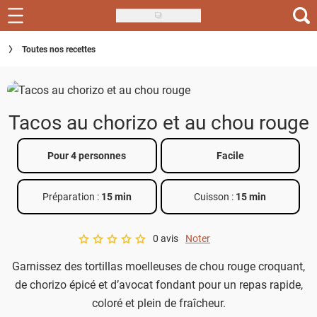
Skip
to
Recettes
Toutes nos recettes
main
content
Inspirations
Conseils
Tacos au chorizo et au chou rouge
Menu de la semaine
Pour 4 personnes
Facile
Actus
Préparation :
15 min
Cuisson :
15 min
Téléchargez l'app Saveurs Recettes
Index des recettes
0 avis
Noter
A star rating of 0 out of 5.
Garnissez des tortillas moelleuses de chou rouge croquant,
Guide d'achat
de chorizo épicé et d’avocat fondant pour un repas rapide,
coloré et plein de fraîcheur.