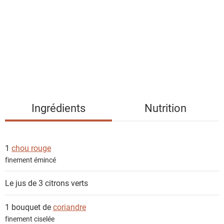
t
e
d
e
s
i
n
g
Ingrédients
Nutrition
r
é
d
1
chou rouge
i
finement émincé
e
n
Le jus de 3
citrons verts
t
s
1 bouquet de
coriandre
finement ciselée