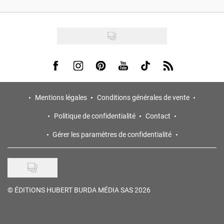
Visit us on Facebook
Visit us on Instagram
Visit us on Pinterest
Visit us on Youtube
Visit us on Tiktok
Visit us on Rss
Mentions légales
Conditions générales de vente
Politique de confidentialité
Contact
Gérer les paramètres de confidentialité
©
ÉDITIONS HUBERT BURDA MÉDIA SAS 2026