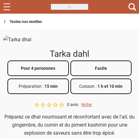
Skip
to
Recettes
Toutes nos recettes
main
content
Inspirations
Conseils
Tarka dahl
Menu de la semaine
Pour 4 personnes
Facile
Actus
Préparation :
15 min
Cuisson :
1 h et 10 min
Téléchargez l'app Saveurs Recettes
Index des recettes
0 avis
Noter
A star rating of 0 out of 5.
Préparez ce dhal nourrissant et réconfortant avec de l'ail, du
Guide d'achat
gingembre, du cumin et du piment kashmiri pour une
explosion de saveurs sans être trop épicé.