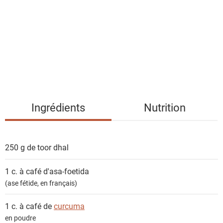
t
e
d
e
s
i
n
g
Ingrédients
Nutrition
r
é
d
250 g de
toor dhal
i
e
1 c. à café
d'asa-foetida
n
(ase fétide, en français)
t
s
1 c. à café de
curcuma
en poudre