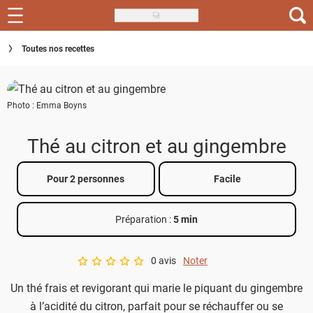
Skip
to
Recettes
Toutes nos recettes
main
content
Inspirations
Photo : Emma Boyns
Conseils
Menu de la semaine
Thé au citron et au gingembre
Actus
Pour 2 personnes
Facile
Téléchargez l'app Saveurs Recettes
Préparation :
5 min
Index des recettes
0 avis
Noter
Guide d'achat
A star rating of 0 out of 5.
Un thé frais et revigorant qui marie le piquant du gingembre
à l’acidité du citron, parfait pour se réchauffer ou se