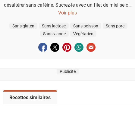
désaltérer sans caféine. Sucrez-le avec un filet de miel selon
vos goûts pour un équilibre parfait entre fraîcheur et douceur.
Voir plus
Sans gluten
Sans lactose
Sans poisson
Sans porc
Sans viande
Végétarien
Partager sur facebook
Partager sur twitter
Partager sur pinterest
Partager sur whatsapp
Envoyer à un ami
Publicité
V
Recettes similaires
o
i
r
l