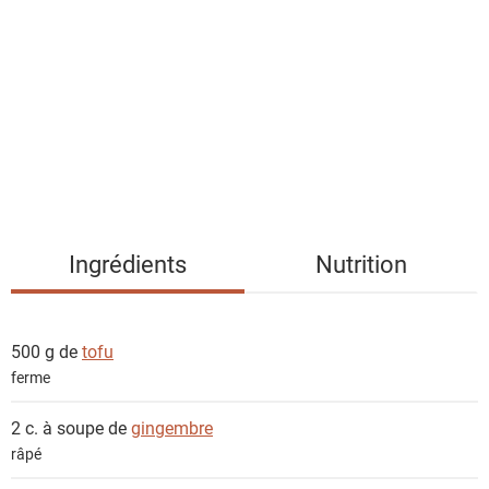
s
t
e
d
e
s
i
n
g
Ingrédients
Nutrition
r
é
d
500 g de
tofu
i
ferme
e
n
2 c. à soupe de
gingembre
t
râpé
s