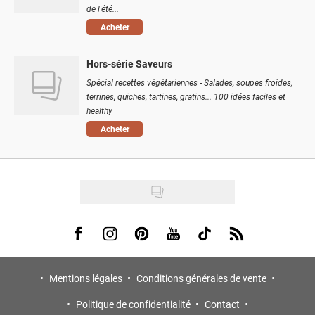
de l'été...
Acheter
Hors-série Saveurs
Spécial recettes végétariennes - Salades, soupes froides,
terrines, quiches, tartines, gratins... 100 idées faciles et
healthy
Acheter
Visit us on Facebook
Visit us on Instagram
Visit us on Pinterest
Visit us on Youtube
Visit us on Tiktok
Visit us on Rss
Mentions légales
Conditions générales de vente
Politique de confidentialité
Contact