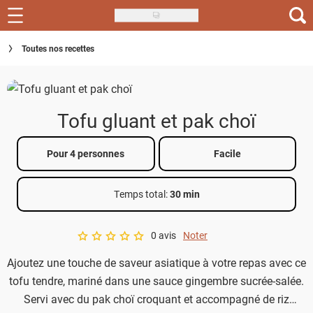
Skip
to
Recettes
Toutes nos recettes
main
content
Inspirations
Conseils
Tofu gluant et pak choï
Menu de la semaine
Pour 4 personnes
Facile
Actus
Temps total
:
30 min
Téléchargez l'app Saveurs Recettes
Index des recettes
0 avis
Noter
A star rating of 0 out of 5.
Ajoutez une touche de saveur asiatique à votre repas avec ce
Guide d'achat
tofu tendre, mariné dans une sauce gingembre sucrée-salée.
Servi avec du pak choï croquant et accompagné de riz