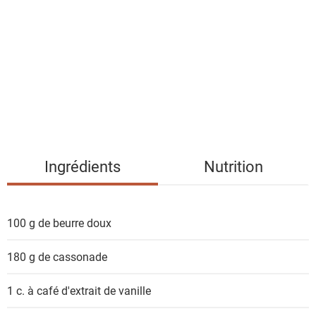
s
t
e
d
e
s
i
n
g
Ingrédients
Nutrition
r
é
d
100 g de
beurre doux
i
e
180 g de
cassonade
n
t
1 c. à café
d'extrait de vanille
s