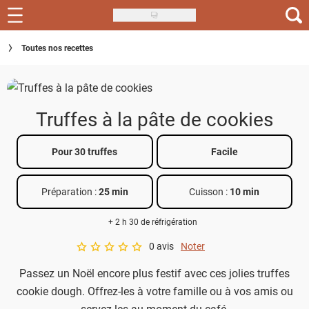
Skip
to
Recettes
Toutes nos recettes
main
content
Inspirations
Conseils
Truffes à la pâte de cookies
Menu de la semaine
Pour 30 truffes
Facile
Actus
Préparation :
25 min
Cuisson :
10 min
Téléchargez l'app Saveurs Recettes
+ 2 h 30 de réfrigération
Index des recettes
0 avis
Noter
A star rating of 0 out of 5.
Guide d'achat
Passez un Noël encore plus festif avec ces jolies truffes
cookie dough. Offrez-les à votre famille ou à vos amis ou
servez-les au moment du café.