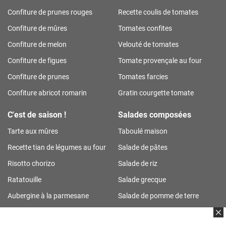
Confiture de prunes rouges
Recette coulis de tomates
Confiture de mûres
Tomates confites
Confiture de melon
Velouté de tomates
Confiture de figues
Tomate provençale au four
Confiture de prunes
Tomates farcies
Confiture abricot romarin
Gratin courgette tomate
C'est de saison !
Salades composées
Tarte aux mûres
Taboulé maison
Recette tian de légumes au four
Salade de pâtes
Risotto chorizo
Salade de riz
Ratatouille
Salade grecque
Aubergine à la parmesane
Salade de pomme de terre
Tarte aux prunes
Salade de riz thon