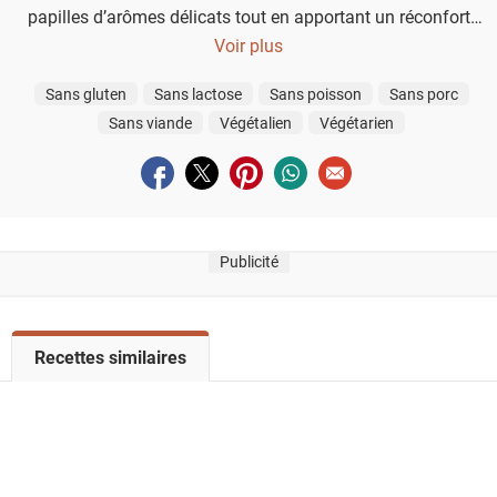
papilles d’arômes délicats tout en apportant un réconfort
immédiat. Parfait pour les soirées fraîches, il se savoure seul
Voir plus
ou accompagné de pain grillé croustillant.
Sans gluten
Sans lactose
Sans poisson
Sans porc
Sans viande
Végétalien
Végétarien
Partager sur facebook
Partager sur twitter
Partager sur pinterest
Partager sur whatsapp
Envoyer à un ami
Publicité
V
Recettes similaires
o
i
r
l