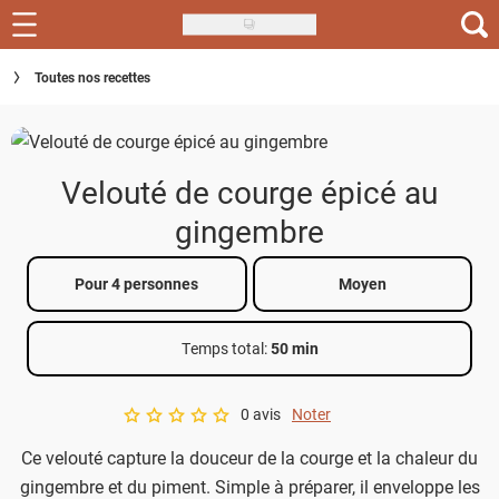
Skip
to
Recettes
Toutes nos recettes
main
content
Inspirations
Conseils
Velouté de courge épicé au
Menu de la semaine
gingembre
Actus
Pour 4 personnes
Moyen
Téléchargez l'app Saveurs Recettes
Temps total
:
50 min
Index des recettes
0 avis
Noter
Guide d'achat
A star rating of 0 out of 5.
Ce velouté capture la douceur de la courge et la chaleur du
gingembre et du piment. Simple à préparer, il enveloppe les