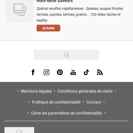
Hors-série Saveurs
Spécial recettes végétariennes - Salades, soupes froides,
terrines, quiches, tartines, gratins... 100 idées faciles et
healthy
Acheter
Visit us on Facebook
Visit us on Instagram
Visit us on Pinterest
Visit us on Youtube
Visit us on Tiktok
Visit us on Rss
Mentions légales
Conditions générales de vente
Politique de confidentialité
Contact
Gérer les paramètres de confidentialité