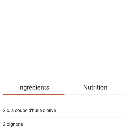
a
l
i
s
t
e
d
e
s
i
n
g
Ingrédients
Nutrition
r
é
d
2 c. à soupe
d'huile d'olive
i
e
2
oignons
n