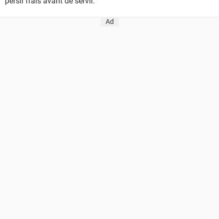
persil frais avant de servir.
Ad