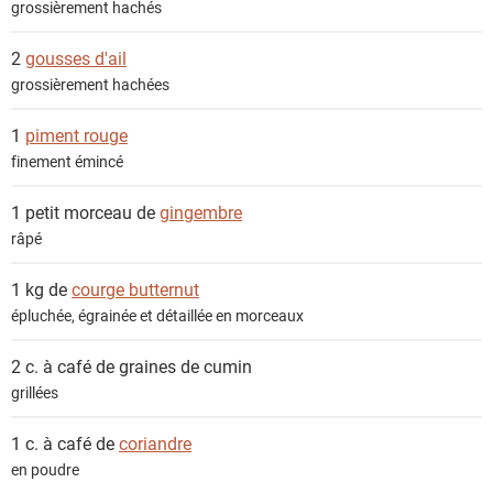
grossièrement hachés
t
s
2
gousses d'ail
grossièrement hachées
1
piment rouge
finement émincé
1 petit morceau de
gingembre
râpé
1 kg de
courge butternut
épluchée, égrainée et détaillée en morceaux
2 c. à café de
graines de cumin
grillées
1 c. à café de
coriandre
en poudre