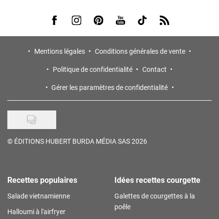
Visit us on Facebook
Visit us on Instagram
Visit us on Pinterest
Visit us on Youtube
Visit us on Tiktok
Visit us on Rss
Mentions légales
Conditions générales de vente
Politique de confidentialité
Contact
Gérer les paramètres de confidentialité
©
ÉDITIONS HUBERT BURDA MÉDIA SAS 2026
Recettes populaires
Idées recettes courgette
Salade vietnamienne
Galettes de courgettes à la
poêle
Halloumi à l'airfryer