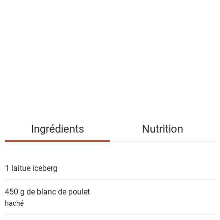
i
s
t
e
d
e
s
i
n
g
Ingrédients
Nutrition
r
é
d
1
laitue iceberg
i
e
450 g de
blanc de poulet
n
haché
t