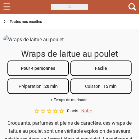
Skip
to
Recettes
Toutes nos recettes
main
content
Inspirations
Conseils
Wraps de laitue au poulet
Menu de la semaine
Pour 4 personnes
Facile
Actus
Préparation :
20 min
Cuisson :
15 min
Téléchargez l'app Saveurs Recettes
+ Temps de marinade
Index des recettes
0 avis
Noter
A star rating of 0 out of 5.
Guide d'achat
Croquants, parfumés et pleins de caractère, ces wraps de
laitue au poulet sont une véritable explosion de saveurs
asiatiques dans un format léger et convivial. Le mélange de