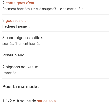
s
2
châtaignes d'eau
finement hachées + 2 c. à soupe d'huile de cacahuète
3
gousses d'ail
hachées finement
3
champignons shiitake
séchés, finement hachés
Poivre blanc
2
oignons nouveaux
tranchés
Pour la marinade :
1 1/2 c. à soupe de
sauce soja