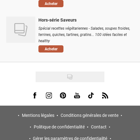
Acheter
Hors-série Saveurs
Spécial recettes végétariennes - Salades, soupes froides,
terrines, quiches, tartines, gratins... 100 idées faciles et
healthy
Acheter
Visit us on Facebook
Visit us on Instagram
Visit us on Pinterest
Visit us on Youtube
Visit us on Tiktok
Visit us on Rss
Mentions légales
Conditions générales de vente
Politique de confidentialité
Contact
Gérer les paramètres de confidentialité