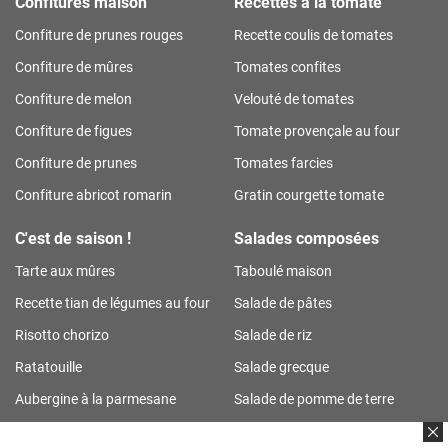
Confitures maison
Recettes à la tomate
Confiture de prunes rouges
Recette coulis de tomates
Confiture de mûres
Tomates confites
Confiture de melon
Velouté de tomates
Confiture de figues
Tomate provençale au four
Confiture de prunes
Tomates farcies
Confiture abricot romarin
Gratin courgette tomate
C'est de saison !
Salades composées
Tarte aux mûres
Taboulé maison
Recette tian de légumes au four
Salade de pâtes
Risotto chorizo
Salade de riz
Ratatouille
Salade grecque
Aubergine à la parmesane
Salade de pomme de terre
Tarte aux prunes
Salade de riz thon