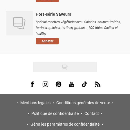
Hors-série Saveurs
Spécial recettes végétariennes - Salades, soupes froides,
terrines, quiches, tartines, gratins... 100 idées faciles et
healthy
Acheter
Visit us on Facebook
Visit us on Instagram
Visit us on Pinterest
Visit us on Youtube
Visit us on Tiktok
Visit us on Rss
Mentions légales
Conditions générales de vente
Politique de confidentialité
Contact
Gérer les paramètres de confidentialité