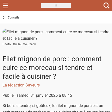
Skip
to
Recettes
Conseils
main
content
Inspirations
Conseils
Photo : Guillaume Czerw
Menu de la semaine
Filet mignon de porc : comment
Actus
cuire ce morceau si tendre et
Téléchargez l'app Saveurs Recettes
facile à cuisiner ?
Index des recettes
La rédaction Saveurs
Guide d'achat
Publié : samedi 31 janvier 2026 à 08:45
Si bon, si tendre, si goûteux, le filet mignon de porc est un
petit morceau de cochon qui se cuisine vite et à toutes les sau