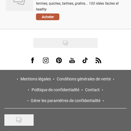
terrines, quiches, tartines, gratins... 100 idées faciles et
healthy
Acheter
Visit us on Facebook
Visit us on Instagram
Visit us on Pinterest
Visit us on Youtube
Visit us on Tiktok
Visit us on Rss
Mentions légales
Conditions générales de vente
Politique de confidentialité
Contact
Gérer les paramètres de confidentialité