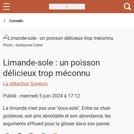
Skip
to
Recettes
Conseils
main
content
Inspirations
Photo : Guillaume Czerw
Conseils
Menu de la semaine
Limande-sole : un poisson
délicieux trop méconnu
Actus
La rédaction Saveurs
Téléchargez l'app Saveurs Recettes
Publié : mercredi 5 juin 2024 à 17:12
Index des recettes
La limande n’est pas une "sous-sole". Entre sa chair
Guide d'achat
goûteuse, son prix abordable et son abondance, les
arguments affluent pour la glisser dans son panier.