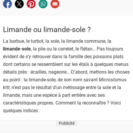
Partager sur facebook
Partager sur twitter
Partager sur pinterest
Partager sur whatsapp
Envoyer à un ami
Limande ou limande-sole ?
La barbue, le turbot, la sole, la limande commune, la
limande-sole
, la plie ou le carrelet, le flétan… Pas toujours
évident de s’y retrouver dans la famille des poissons plats
dont certains se ressemblent sur les étals à quelques menus
détails près : écailles, nageoire… D’abord, mettons les choses
au point : la limande-sole, de son nom savant
Microstomus
kitt
, n’est pas le résultat d’un métissage entre la sole et la
limande, mais une espèce à part entière avec ses
caractéristiques propres. Comment la reconnaître ? Voici
quelques indices :
Publicité