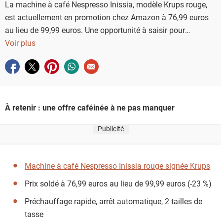
La machine à café Nespresso Inissia, modèle Krups rouge,
est actuellement en promotion chez Amazon à 76,99 euros
au lieu de 99,99 euros. Une opportunité à saisir pour
sublimer vos pauses café.
Voir plus
Partager sur facebook
Partager sur twitter
Partager sur pinterest
Partager sur whatsapp
Envoyer à un ami
À retenir : une offre caféinée à ne pas manquer
Publicité
Machine à café Nespresso Inissia rouge signée Krups
Prix soldé à 76,99 euros au lieu de 99,99 euros (-23 %)
Préchauffage rapide, arrêt automatique, 2 tailles de
tasse