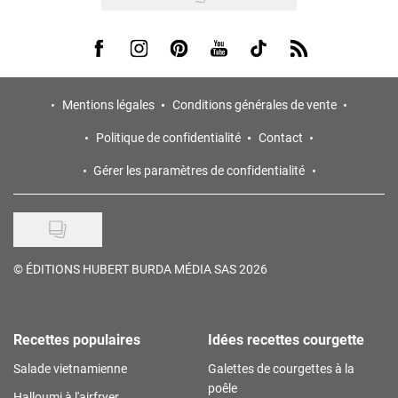
Visit us on Facebook
Visit us on Instagram
Visit us on Pinterest
Visit us on Youtube
Visit us on Tiktok
Visit us on Rss
Mentions légales
Conditions générales de vente
Politique de confidentialité
Contact
Gérer les paramètres de confidentialité
©
ÉDITIONS HUBERT BURDA MÉDIA SAS 2026
Recettes populaires
Idées recettes courgette
Salade vietnamienne
Galettes de courgettes à la
poêle
Halloumi à l'airfryer