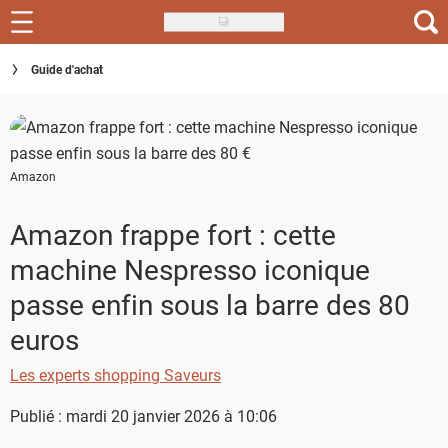
Skip
to
Recettes
Guide d'achat
main
content
Inspirations
Conseils
Amazon
Menu de la semaine
Amazon frappe fort : cette
Actus
machine Nespresso iconique
Téléchargez l'app Saveurs Recettes
passe enfin sous la barre des 80
euros
Index des recettes
Les experts shopping Saveurs
Guide d'achat
Publié : mardi 20 janvier 2026 à 10:06