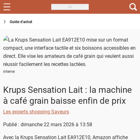
Skip
to
Recettes
Guide d'achat
main
content
Inspirations
Conseils
Menu de la semaine
interne
Actus
Krups Sensation Lait : la machine
Téléchargez l'app Saveurs Recettes
à café grain baisse enfin de prix
Index des recettes
Les experts shopping Saveurs
Guide d'achat
Publié : dimanche 22 mars 2026 à 13:58
Avec la Krups Sensation Lait EA912E10, Amazon affiche