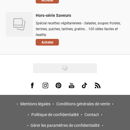
Acheter
Hors-série Saveurs
Spécial recettes végétariennes - Salades, soupes froides,
terrines, quiches, tartines, gratins... 100 idées faciles et
healthy
Acheter
Visit us on Facebook
Visit us on Instagram
Visit us on Pinterest
Visit us on Youtube
Visit us on Tiktok
Visit us on Rss
Mentions légales
Conditions générales de vente
Politique de confidentialité
Contact
Gérer les paramètres de confidentialité