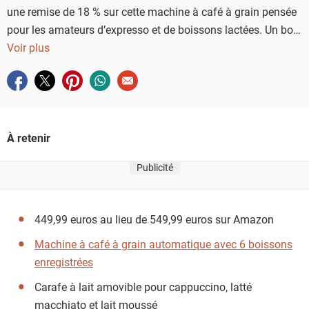
une remise de 18 % sur cette machine à café à grain pensée
pour les amateurs d’expresso et de boissons lactées. Un bon
plan à surveiller pour équiper sa cuisine avec un modèle
Voir plus
compact et automatique.
Partager sur facebook
Partager sur twitter
Partager sur pinterest
Partager sur whatsapp
Envoyer à un ami
À retenir
Publicité
449,99 euros au lieu de 549,99 euros sur Amazon
Machine à café à grain automatique avec 6 boissons
enregistrées
Carafe à lait amovible pour cappuccino, latté
macchiato et lait moussé