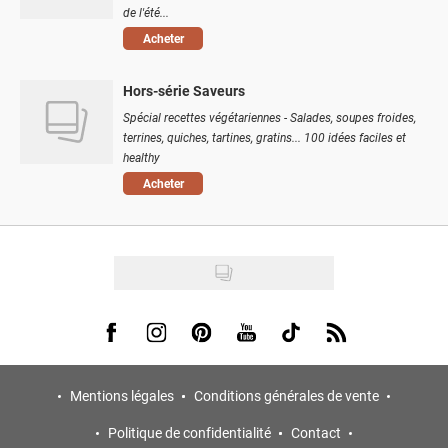
de l'été...
Acheter
Hors-série Saveurs
Spécial recettes végétariennes - Salades, soupes froides,
terrines, quiches, tartines, gratins... 100 idées faciles et
healthy
Acheter
Visit us on Facebook
Visit us on Instagram
Visit us on Pinterest
Visit us on Youtube
Visit us on Tiktok
Visit us on Rss
Mentions légales
Conditions générales de vente
Politique de confidentialité
Contact