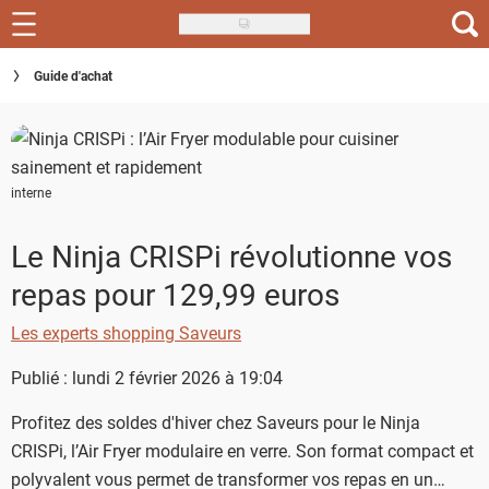
Skip
to
Recettes
Guide d'achat
main
content
Inspirations
Conseils
interne
Menu de la semaine
Le Ninja CRISPi révolutionne vos
Actus
repas pour 129,99 euros
Téléchargez l'app Saveurs Recettes
Les experts shopping Saveurs
Index des recettes
Publié : lundi 2 février 2026 à 19:04
Guide d'achat
Profitez des soldes d'hiver chez Saveurs pour le Ninja
CRISPi, l’Air Fryer modulaire en verre. Son format compact et
polyvalent vous permet de transformer vos repas en un