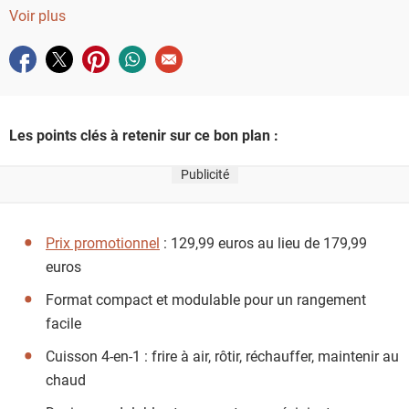
instant, idéal pour cuisiner sainement à la maison ou en dépl
Voir plus
Partager sur facebook
Partager sur twitter
Partager sur pinterest
Partager sur whatsapp
Envoyer à un ami
Les points clés à retenir sur ce bon plan :
Publicité
Prix promotionnel
: 129,99 euros au lieu de 179,99
euros
Format compact et modulable pour un rangement
facile
Cuisson 4-en-1 : frire à air, rôtir, réchauffer, maintenir au
chaud