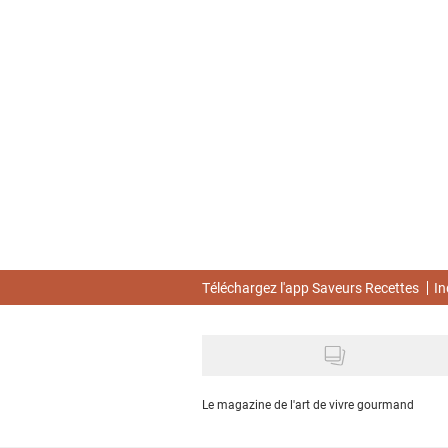
Skip
to
main
content
Téléchargez l'app Saveurs Recettes
In
Le magazine de l'art de vivre gourmand