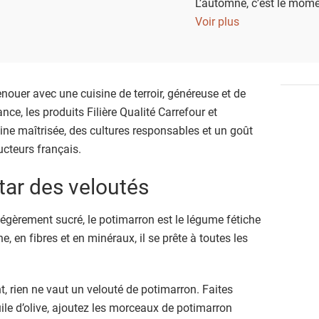
L’automne, c’est le mome
s’intensifient, où les so
Voir plus
les légumes racines retro
noblesse. Potimarron, cou
panais… ces trésors de sa
enouer avec une cuisine de terroir, généreuse et de
recettes simples, saines
nce, les produits Filière Qualité Carrefour et
ine maîtrisée, des cultures responsables et un goût
ucteurs français.
star des veloutés
légèrement sucré, le potimarron est le légume fétiche
, en fibres et en minéraux, il se prête à toutes les
t, rien ne vaut un velouté de potimarron. Faites
uile d’olive, ajoutez les morceaux de potimarron