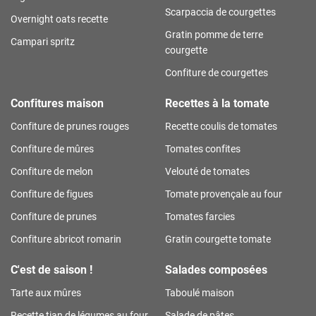
Scarpaccia de courgettes
Overnight oats recette
Gratin pomme de terre
Campari spritz
courgette
Confiture de courgettes
Confitures maison
Recettes à la tomate
Confiture de prunes rouges
Recette coulis de tomates
Confiture de mûres
Tomates confites
Confiture de melon
Velouté de tomates
Confiture de figues
Tomate provençale au four
Confiture de prunes
Tomates farcies
Confiture abricot romarin
Gratin courgette tomate
C'est de saison !
Salades composées
Tarte aux mûres
Taboulé maison
Recette tian de légumes au four
Salade de pâtes