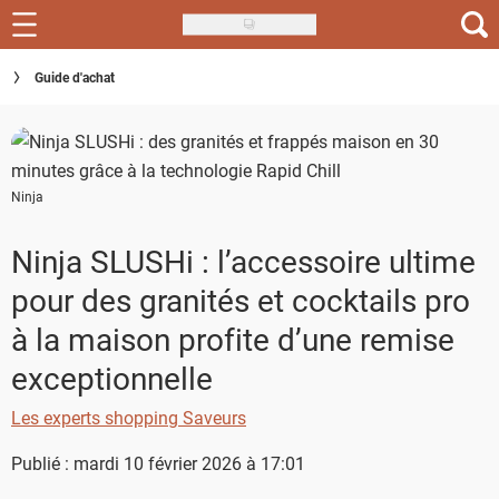
Skip
to
Recettes
Guide d'achat
main
content
Inspirations
Conseils
Ninja
Menu de la semaine
Ninja SLUSHi : l’accessoire ultime
Actus
pour des granités et cocktails pro
Téléchargez l'app Saveurs Recettes
à la maison profite d’une remise
exceptionnelle
Index des recettes
Les experts shopping Saveurs
Guide d'achat
Publié : mardi 10 février 2026 à 17:01