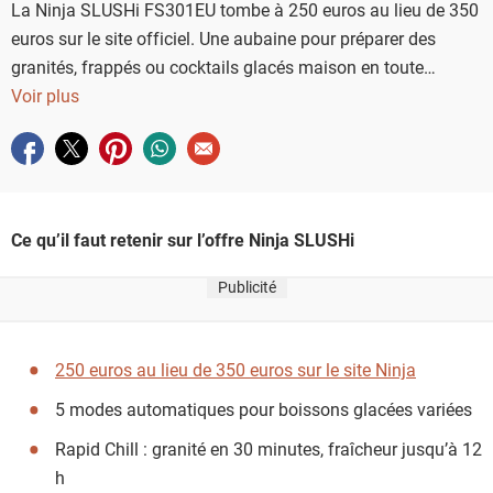
La Ninja SLUSHi FS301EU tombe à 250 euros au lieu de 350
euros sur le site officiel. Une aubaine pour préparer des
granités, frappés ou cocktails glacés maison en toute
simplicité, et sans glaçons.
Voir plus
Partager sur facebook
Partager sur twitter
Partager sur pinterest
Partager sur whatsapp
Envoyer à un ami
Ce qu’il faut retenir sur l’offre Ninja SLUSHi
Publicité
250 euros au lieu de 350 euros sur le site Ninja
5 modes automatiques pour boissons glacées variées
Rapid Chill : granité en 30 minutes, fraîcheur jusqu’à 12
h