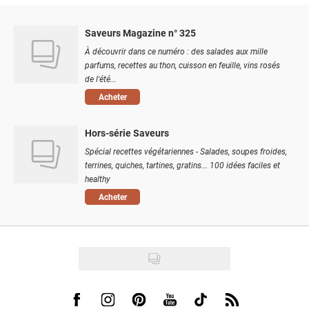
Saveurs Magazine n° 325
À découvrir dans ce numéro : des salades aux mille
parfums, recettes au thon, cuisson en feuille, vins rosés
de l'été...
Acheter
Hors-série Saveurs
Spécial recettes végétariennes - Salades, soupes froides,
terrines, quiches, tartines, gratins... 100 idées faciles et
healthy
Acheter
Visit us on Facebook
Visit us on Instagram
Visit us on Pinterest
Visit us on Youtube
Visit us on Tiktok
Visit us on Rss