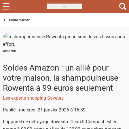
Skip
to
Recettes
Guide d'achat
main
content
Inspirations
Conseils
Amazon
Menu de la semaine
Soldes Amazon : un allié pour
Actus
votre maison, la shampouineuse
Téléchargez l'app Saveurs Recettes
Rowenta à 99 euros seulement
Index des recettes
Les experts shopping Saveurs
Guide d'achat
Publié : mercredi 21 janvier 2026 à 16:39
L’appareil de nettoyage Rowenta Clean It Compact est en
promo à 99,99 euros au lieu de 129,99 euros chez Amazon.