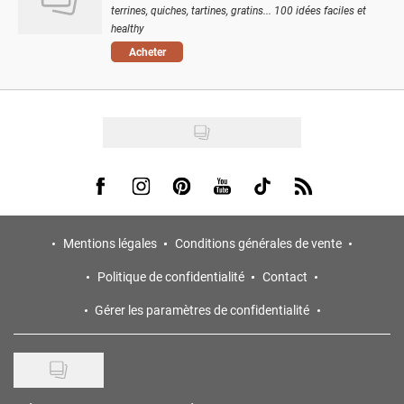
terrines, quiches, tartines, gratins... 100 idées faciles et
healthy
Acheter
Visit us on Facebook
Visit us on Instagram
Visit us on Pinterest
Visit us on Youtube
Visit us on Tiktok
Visit us on Rss
Mentions légales
Conditions générales de vente
Politique de confidentialité
Contact
Gérer les paramètres de confidentialité