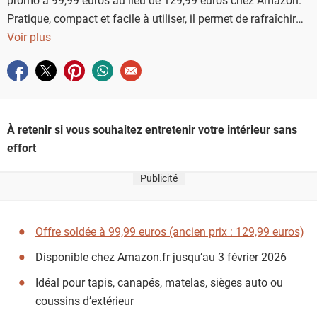
Pratique, compact et facile à utiliser, il permet de rafraîchir
tous les tissus de la maison en un clin d’œil.
Voir plus
Partager sur facebook
Partager sur twitter
Partager sur pinterest
Partager sur whatsapp
Envoyer à un ami
À retenir si vous souhaitez entretenir votre intérieur sans
effort
Publicité
Offre soldée à 99,99 euros (ancien prix : 129,99 euros)
Disponible chez Amazon.fr jusqu’au 3 février 2026
Idéal pour tapis, canapés, matelas, sièges auto ou
coussins d’extérieur