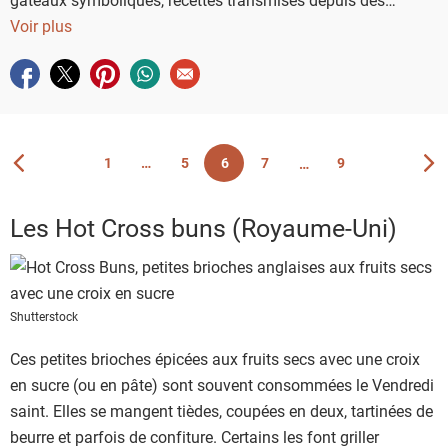
générations… Voici un petit tour du monde sucré à travers
Voir plus
ces spécialités pascales.
Partager sur facebook
Partager sur twitter
Partager sur pinterest
Partager sur whatsapp
Envoyer à un ami
1
5
6
7
9
Vous êtes actuellement sur la page 6
Page
Page
Page
Page
Page
Les Hot Cross buns (Royaume-Uni)
Shutterstock
Ces petites brioches épicées aux fruits secs avec une croix
en sucre (ou en pâte) sont souvent consommées le Vendredi
saint. Elles se mangent tièdes, coupées en deux, tartinées de
beurre et parfois de confiture. Certains les font griller