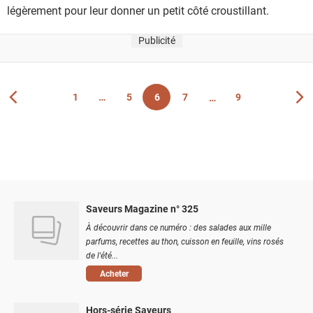
légèrement pour leur donner un petit côté croustillant.
Publicité
1
5
6
7
9
Vous êtes actuellement sur la page 6
Page
Page
Page
Page
Page
Saveurs Magazine n° 325
À découvrir dans ce numéro : des salades aux mille
parfums, recettes au thon, cuisson en feuille, vins rosés
de l'été...
Acheter
Hors-série Saveurs