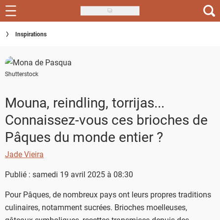
Skip
to
Recettes
Inspirations
main
content
Inspirations
Shutterstock
Conseils
Menu de la semaine
Mouna, reindling, torrijas...
Connaissez-vous ces brioches de
Actus
Pâques du monde entier ?
Téléchargez l'app Saveurs Recettes
Jade Vieira
Index des recettes
Publié : samedi 19 avril 2025 à 08:30
Guide d'achat
Pour Pâques, de nombreux pays ont leurs propres traditions
culinaires, notamment sucrées. Brioches moelleuses,
gâteaux symboliques, recettes transmises depuis des