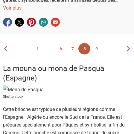
générations… Voici un petit tour du monde sucré à travers
Voir plus
ces spécialités pascales.
Partager sur facebook
Partager sur twitter
Partager sur pinterest
Partager sur whatsapp
Envoyer à un ami
1
6
7
8
9
Vous êtes actuellement sur la page 8
Page
Page
Page
Page
Page
La mouna ou mona de Pasqua
(Espagne)
Shutterstock
Cette brioche est typique de plusieurs régions comme
l'Espagne, l'Algérie ou encore le Sud de la France. Elle est
préparée spécialement pour Pâques et symbolise la fin du
Carême. Cette brioche est composée de farine, de sucre,