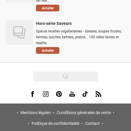
de l'été...
Acheter
Hors-série Saveurs
Spécial recettes végétariennes - Salades, soupes froides,
terrines, quiches, tartines, gratins... 100 idées faciles et
healthy
Acheter
Visit us on Facebook
Visit us on Instagram
Visit us on Pinterest
Visit us on Youtube
Visit us on Tiktok
Visit us on Rss
Mentions légales
Conditions générales de vente
Politique de confidentialité
Contact