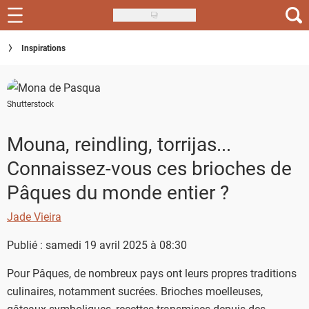
Skip
to
Recettes
Inspirations
main
content
Inspirations
Shutterstock
Conseils
Menu de la semaine
Mouna, reindling, torrijas...
Connaissez-vous ces brioches de
Actus
Pâques du monde entier ?
Téléchargez l'app Saveurs Recettes
Jade Vieira
Index des recettes
Publié : samedi 19 avril 2025 à 08:30
Guide d'achat
Pour Pâques, de nombreux pays ont leurs propres traditions
culinaires, notamment sucrées. Brioches moelleuses,
gâteaux symboliques, recettes transmises depuis des