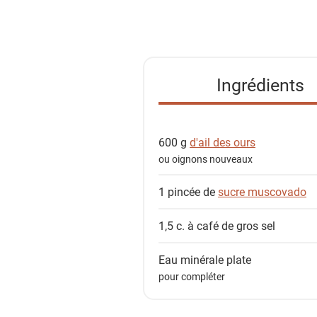
i
s
t
e
Ingrédients
d
e
s
600 g
d'ail des ours
i
ou oignons nouveaux
n
g
1 pincée de
sucre muscovado
r
é
1,5 c. à café de
gros sel
d
i
Eau minérale plate
e
pour compléter
n
t