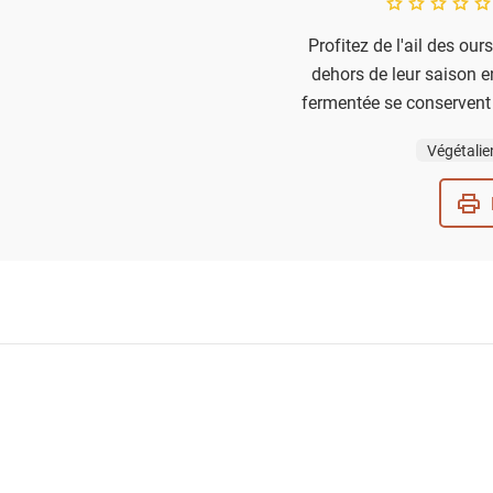
A star rating of 
Profitez de l'ail des ou
dehors de leur saison e
fermentée se conservent 
Végétalie