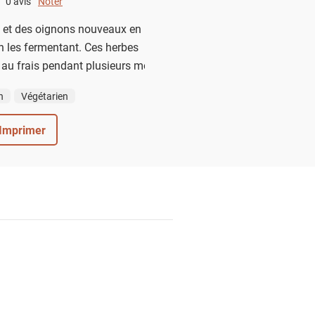
0 avis
Noter
0 out of 5.
rs et des oignons nouveaux en
n les fermentant. Ces herbes
au frais pendant plusieurs mois.
n
Végétarien
Imprimer