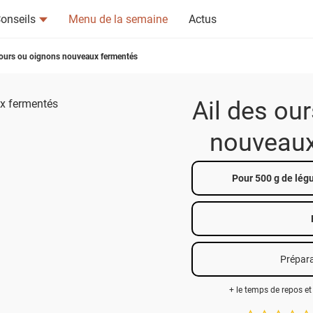
onseils
Menu de la semaine
Actus
 ours ou oignons nouveaux fermentés
Ail des ou
nouveaux
tsapp
n ami
Pour 500 g de lég
Prépara
+ le temps de repos et