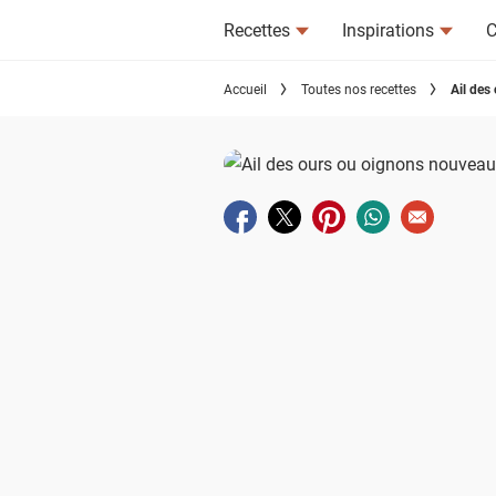
Recettes
Inspirations
C
Accueil
Toutes nos recettes
Ail des
Partager sur facebook
Partager sur twitter
Partager sur pinterest
Partager sur wha
Envoyer à u