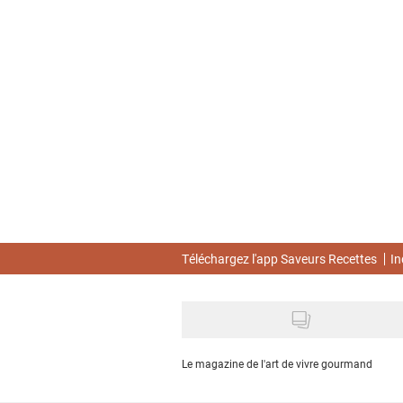
Skip
to
main
content
Téléchargez l'app Saveurs Recettes
In
Le magazine de l'art de vivre gourmand