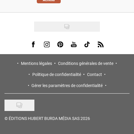
Visit us on Facebook
Visit us on Instagram
Visit us on Pinterest
Visit us on Youtube
Visit us on Tiktok
Visit us on Rss
Mentions légales
Conditions générales de vente
Politique de confidentialité
Contact
Gérer les paramètres de confidentialité
©
ÉDITIONS HUBERT BURDA MÉDIA SAS 2026