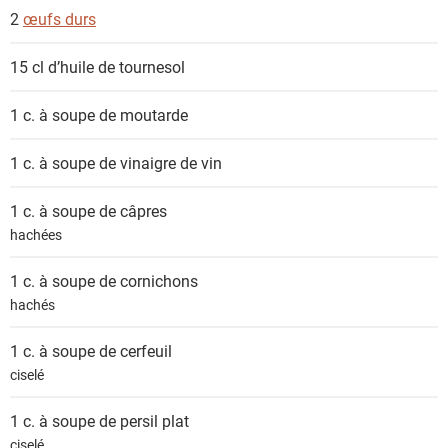
e
2
œufs durs
n
t
15 cl
d’huile de tournesol
s
1 c. à soupe de
moutarde
1 c. à soupe de
vinaigre de vin
1 c. à soupe de
câpres
hachées
1 c. à soupe de
cornichons
hachés
1 c. à soupe de
cerfeuil
ciselé
1 c. à soupe de
persil plat
ciselé