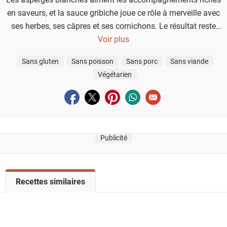
en saveurs, et la sauce gribiche joue ce rôle à merveille avec
ses herbes, ses câpres et ses cornichons. Le résultat reste
frais, sans masquer la douceur légèrement végétale des
Voir plus
asperges juste cuites.
Sans gluten
Sans poisson
Sans porc
Sans viande
Végétarien
Partager sur facebook
Partager sur twitter
Partager sur pinterest
Partager sur whatsapp
Envoyer à un ami
Publicité
V
Recettes similaires
o
i
r