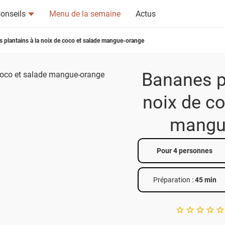
onseils
Menu de la semaine
Actus
 plantains à la noix de coco et salade mangue-orange
Bananes pl
noix de co
tsapp
n ami
mangu
Pour 4 personnes
Préparation :
45 min
A star rating of 