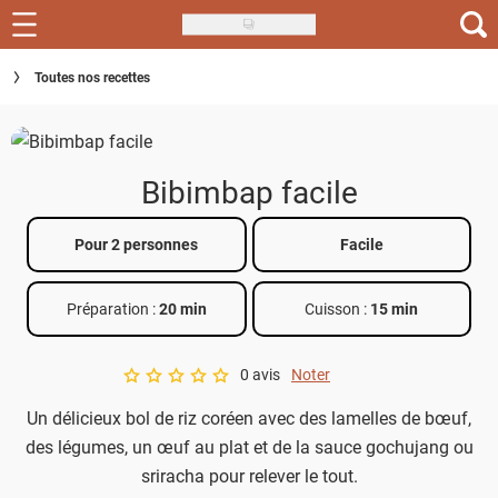
Skip
to
Recettes
Toutes nos recettes
main
content
Inspirations
Conseils
Bibimbap facile
Menu de la semaine
Pour 2 personnes
Facile
Actus
Préparation :
20 min
Cuisson :
15 min
Téléchargez l'app Saveurs Recettes
Index des recettes
0 avis
Noter
A star rating of 0 out of 5.
Un délicieux bol de riz coréen avec des lamelles de bœuf,
Guide d'achat
des légumes, un œuf au plat et de la sauce gochujang ou
sriracha pour relever le tout.