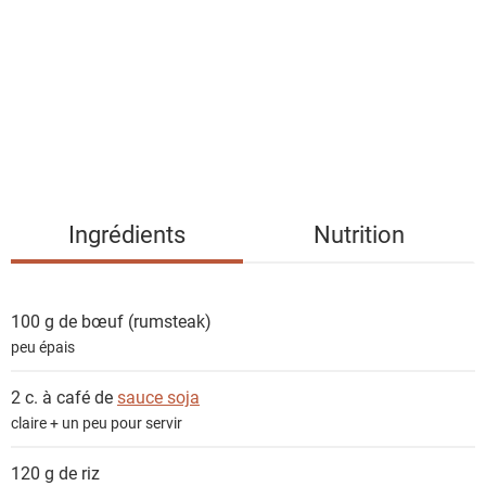
t
e
d
e
s
i
n
g
Ingrédients
Nutrition
r
é
d
100 g de
bœuf (rumsteak)
i
peu épais
e
n
2 c. à café de
sauce soja
t
claire + un peu pour servir
s
120 g de
riz