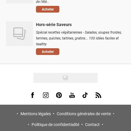
de l'été...
Acheter
Hors-série Saveurs
Spécial recettes végétariennes - Salades, soupes froides,
terrines, quiches, tartines, gratins... 100 idées faciles et
healthy
Acheter
Visit us on Facebook
Visit us on Instagram
Visit us on Pinterest
Visit us on Youtube
Visit us on Tiktok
Visit us on Rss
Mentions légales
Conditions générales de vente
Politique de confidentialité
Contact