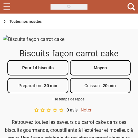
Skip
to
Recettes
Toutes nos recettes
main
content
Inspirations
Conseils
Biscuits façon carrot cake
Menu de la semaine
Pour 14 biscuits
Moyen
Actus
Préparation :
30 min
Cuisson :
20 min
Téléchargez l'app Saveurs Recettes
+ le temps de repos
Index des recettes
0 avis
Noter
A star rating of 0 out of 5.
Guide d'achat
Retrouvez toutes les saveurs du carrot cake dans ces
biscuits gourmands, croustillants à l’extérieur et moelleux à
cœur. Une façon originale de revisiter ce grand classique.