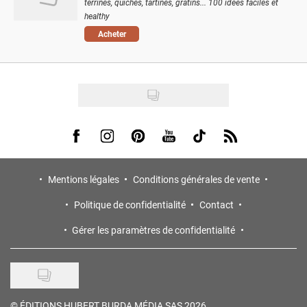
terrines, quiches, tartines, gratins... 100 idées faciles et
healthy
Acheter
Visit us on Facebook
Visit us on Instagram
Visit us on Pinterest
Visit us on Youtube
Visit us on Tiktok
Visit us on Rss
Mentions légales
Conditions générales de vente
Politique de confidentialité
Contact
Gérer les paramètres de confidentialité
©
ÉDITIONS HUBERT BURDA MÉDIA SAS 2026