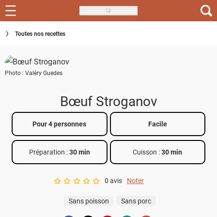
Skip
to
Recettes
Toutes nos recettes
main
content
Inspirations
Photo : Valéry Guedes
Conseils
Menu de la semaine
Bœuf Stroganov
Actus
Pour 4 personnes
Facile
Téléchargez l'app Saveurs Recettes
Préparation :
30 min
Cuisson :
30 min
Index des recettes
0 avis
Noter
Guide d'achat
A star rating of 0 out of 5.
Sans poisson
Sans porc