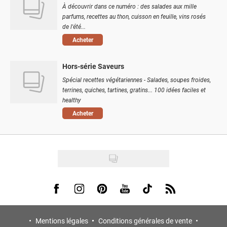
À découvrir dans ce numéro : des salades aux mille
parfums, recettes au thon, cuisson en feuille, vins rosés
de l'été...
Acheter
Hors-série Saveurs
Spécial recettes végétariennes - Salades, soupes froides,
terrines, quiches, tartines, gratins... 100 idées faciles et
healthy
Acheter
Visit us on Facebook
Visit us on Instagram
Visit us on Pinterest
Visit us on Youtube
Visit us on Tiktok
Visit us on Rss
Mentions légales
Conditions générales de vente