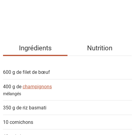
d
e
s
i
n
g
Ingrédients
Nutrition
r
é
d
600 g de
filet de bœuf
i
e
400 g de
champignons
n
mélangés
t
s
350 g de
riz basmati
10
cornichons