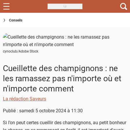
Skip
to
Recettes
Conseils
main
content
Inspirations
Conseils
cynoclub/Adobe Stock
Menu de la semaine
Cueillette des champignons : ne
Actus
les ramassez pas n'importe où et
Téléchargez l'app Saveurs Recettes
n'importe comment
Index des recettes
La rédaction Saveurs
Guide d'achat
Publié : samedi 5 octobre 2024 à 11:30
Si l’on peut certes cueillir des champignons, au petit bonheur
la chance, en se promenant en forêt, il est important d'avoir