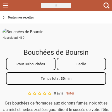
Skip
to
Recettes
Toutes nos recettes
main
content
Inspirations
Hasselblad H6D
Conseils
Menu de la semaine
Bouchées de Boursin
Actus
Pour 30 bouchées
Facile
Téléchargez l'app Saveurs Recettes
Temps total
:
30 min
Index des recettes
0 avis
Noter
Guide d'achat
A star rating of 0 out of 5.
Ces bouchées de fromages aux oignons fumés, noix rôties
au miel et herbes zestées garantiront le succès de votre fête.