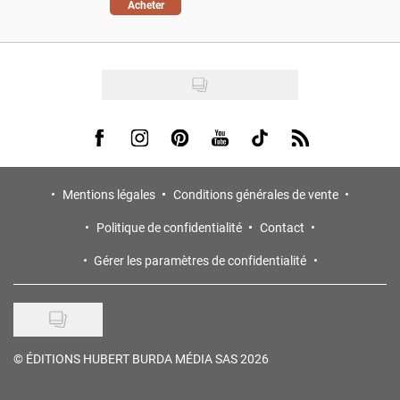
Acheter
Visit us on Facebook
Visit us on Instagram
Visit us on Pinterest
Visit us on Youtube
Visit us on Tiktok
Visit us on Rss
Mentions légales
Conditions générales de vente
Politique de confidentialité
Contact
Gérer les paramètres de confidentialité
©
ÉDITIONS HUBERT BURDA MÉDIA SAS 2026