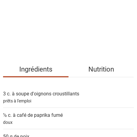
s
t
e
d
e
s
i
n
g
Ingrédients
Nutrition
r
é
d
3 c. à soupe
d'oignons croustillants
i
prêts à l'emploi
e
n
½ c. à café de
paprika fumé
t
doux
s
50 g de
noix