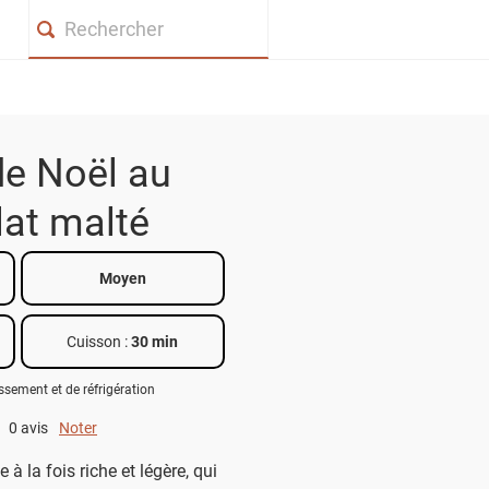
Search
e Noël au
at malté
Moyen
Cuisson :
30 min
issement et de réfrigération
0 avis
Noter
0 out of 5.
à la fois riche et légère, qui