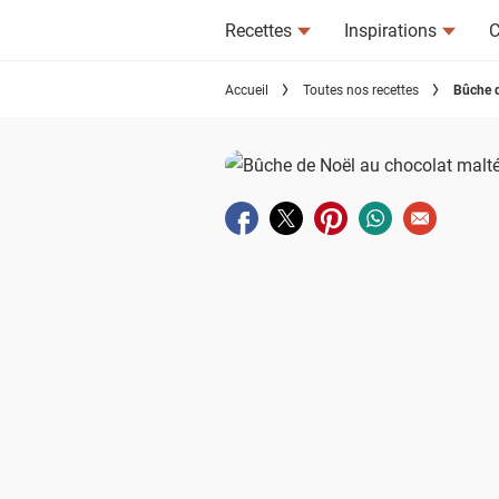
Recettes
Inspirations
C
Accueil
Toutes nos recettes
Bûche d
Partager sur facebook
Partager sur twitter
Partager sur pinterest
Partager sur wha
Envoyer à u