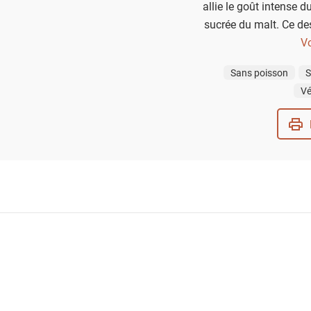
allie le goût intense d
sucrée du malt. Ce dess
surprendra vos invités p
Vo
subtile de vanille. Dé
Sans poisson
S
chocolat blanc, cett
Vé
séduire les amateurs
ma