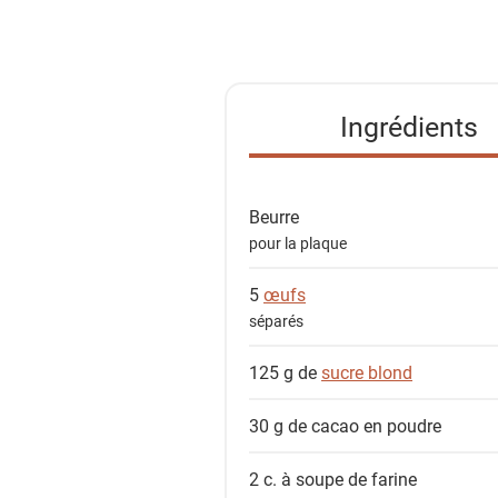
i
s
t
e
Ingrédients
d
e
s
Beurre
i
pour la plaque
n
g
5
œufs
r
séparés
é
d
125 g de
sucre blond
i
e
30 g de
cacao en poudre
n
2 c. à soupe de
farine
t