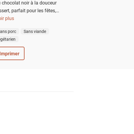
u chocolat noir à la douceur
ert, parfait pour les fêtes,
ar son onctuosité et sa touche
ir plus
corée de flocons de neige en
ans porc
Sans viande
e bûche ne manquera pas de
gétarien
 de saveurs chocolatées et
ltées !
Imprimer