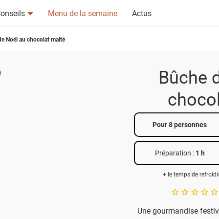
onseils
Menu de la semaine
Actus
e Noël au chocolat malté
Bûche d
chocol
tsapp
n ami
Pour 8 personnes
Préparation :
1 h
+ le temps de refroid
A star rating of 
Une gourmandise festive 