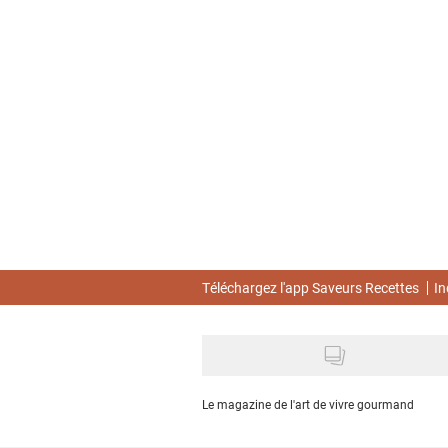
Skip
to
main
content
Téléchargez l'app Saveurs Recettes
In
Le magazine de l'art de vivre gourmand