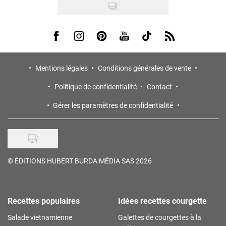
Visit us on Facebook
Visit us on Instagram
Visit us on Pinterest
Visit us on Youtube
Visit us on Tiktok
Visit us on Rss
Mentions légales
Conditions générales de vente
Politique de confidentialité
Contact
Gérer les paramètres de confidentialité
©
ÉDITIONS HUBERT BURDA MÉDIA SAS 2026
Recettes populaires
Idées recettes courgette
Salade vietnamienne
Galettes de courgettes à la