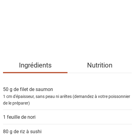
t
e
d
e
s
i
n
g
Ingrédients
Nutrition
r
é
d
50 g de filet de
saumon
i
1 cm d'épaisseur, sans peau ni arêtes (demandez à votre poissonnier
e
de le préparer)
n
t
1 feuille de
nori
s
80 g de
riz à sushi