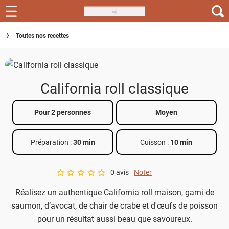
Skip
to
Recettes
Toutes nos recettes
main
content
Inspirations
Conseils
California roll classique
Menu de la semaine
Pour 2 personnes
Moyen
Actus
Préparation :
30 min
Cuisson :
10 min
Téléchargez l'app Saveurs Recettes
Index des recettes
0 avis
Noter
A star rating of 0 out of 5.
Réalisez un authentique California roll maison, garni de
Guide d'achat
saumon, d’avocat, de chair de crabe et d'œufs de poisson
pour un résultat aussi beau que savoureux.