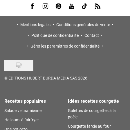
Visit us on Facebook
Visit us on Instagram
Visit us on Pinterest
Visit us on Youtube
Visit us on Tiktok
Visit us on Rss
Mentions légales
Conditions générales de vente
Politique de confidentialité
Contact
Gérer les paramètres de confidentialité
©
ÉDITIONS HUBERT BURDA MÉDIA SAS 2026
Recettes populaires
Idées recettes courgette
Salade vietnamienne
Galettes de courgettes à la
poêle
Halloumi à l'airfryer
Courgette farcie au four
One pot orzo