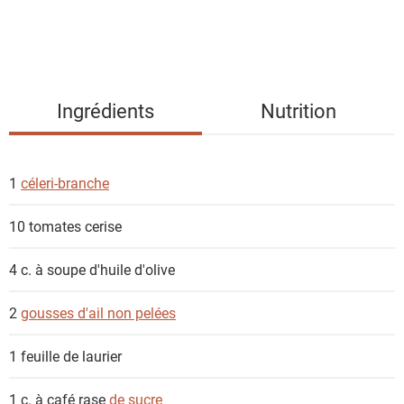
e
s
i
n
g
Ingrédients
Nutrition
r
é
d
1
céleri-branche
i
e
10
tomates cerise
n
t
4 c. à soupe
d'huile d'olive
s
2
gousses d'ail non pelées
1 feuille
de laurier
1 c. à café rase
de sucre