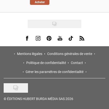
Acheter
Visit us on Facebook
Visit us on Instagram
Visit us on Pinterest
Visit us on Youtube
Visit us on Tiktok
Visit us on Rss
Mentions légales
Conditions générales de vente
Politique de confidentialité
Contact
Gérer les paramètres de confidentialité
©
ÉDITIONS HUBERT BURDA MÉDIA SAS 2026