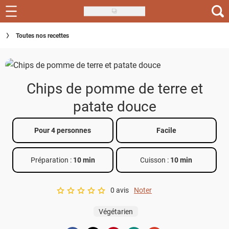
Skip
to
Recettes
Toutes nos recettes
main
content
Inspirations
Conseils
Chips de pomme de terre et
Menu de la semaine
patate douce
Actus
Pour 4 personnes
Facile
Téléchargez l'app Saveurs Recettes
Préparation :
10 min
Cuisson :
10 min
Index des recettes
0 avis
Noter
Guide d'achat
A star rating of 0 out of 5.
Végétarien