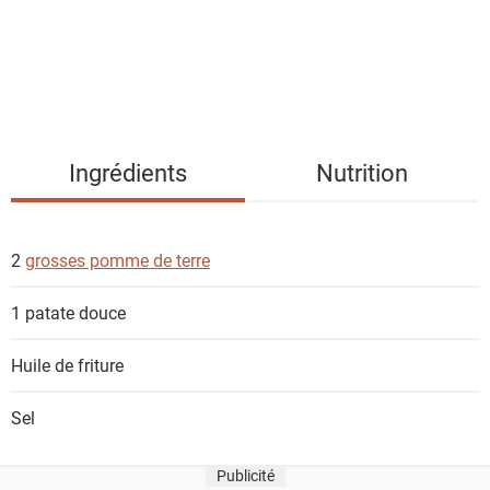
d
e
s
i
n
g
Ingrédients
Nutrition
r
é
d
2
grosses pomme de terre
i
e
1
patate douce
n
t
Huile de friture
s
Sel
Publicité