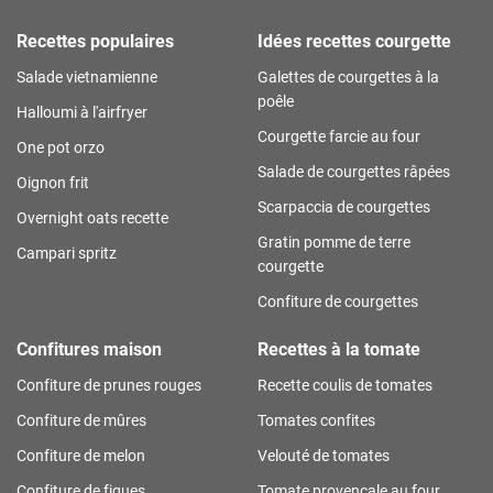
Recettes populaires
Idées recettes courgette
Salade vietnamienne
Galettes de courgettes à la
poêle
Halloumi à l'airfryer
Courgette farcie au four
One pot orzo
Salade de courgettes râpées
Oignon frit
Scarpaccia de courgettes
Overnight oats recette
Gratin pomme de terre
Campari spritz
courgette
Confiture de courgettes
Confitures maison
Recettes à la tomate
Confiture de prunes rouges
Recette coulis de tomates
Confiture de mûres
Tomates confites
Confiture de melon
Velouté de tomates
Confiture de figues
Tomate provençale au four