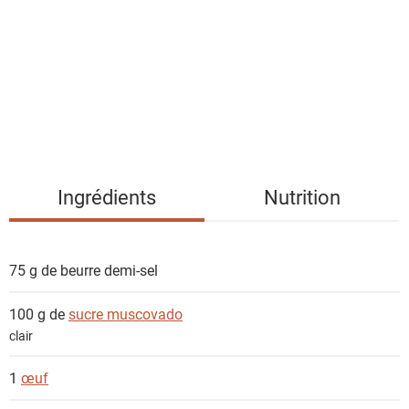
t
e
d
e
s
i
n
g
Ingrédients
Nutrition
r
é
d
75 g de
beurre demi-sel
i
e
100 g de
sucre muscovado
n
clair
t
s
1
œuf