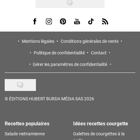
Visit us on Facebook
Visit us on Instagram
Visit us on Pinterest
Visit us on Youtube
Visit us on Tiktok
Visit us on Rss
Mentions légales
Conditions générales de vente
Politique de confidentialité
Contact
Gérer les paramètres de confidentialité
©
ÉDITIONS HUBERT BURDA MÉDIA SAS 2026
Recettes populaires
Idées recettes courgette
Salade vietnamienne
Galettes de courgettes à la