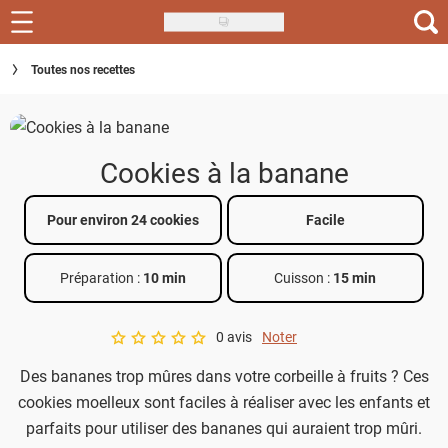
Skip
to
Recettes
Toutes nos recettes
main
content
Inspirations
Conseils
Cookies à la banane
Menu de la semaine
Pour environ 24 cookies
Facile
Actus
Préparation :
10 min
Cuisson :
15 min
Téléchargez l'app Saveurs Recettes
Index des recettes
0 avis
Noter
A star rating of 0 out of 5.
Des bananes trop mûres dans votre corbeille à fruits ? Ces
Guide d'achat
cookies moelleux sont faciles à réaliser avec les enfants et
parfaits pour utiliser des bananes qui auraient trop mûri.