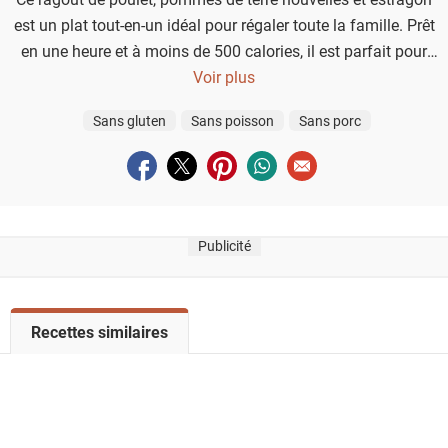
est un plat tout-en-un idéal pour régaler toute la famille. Prêt
en une heure et à moins de 500 calories, il est parfait pour
les soirs de semaine.
Voir plus
Sans gluten
Sans poisson
Sans porc
Partager sur facebook
Partager sur twitter
Partager sur pinterest
Partager sur whatsapp
Envoyer à un ami
Publicité
V
Recettes similaires
o
i
r
l