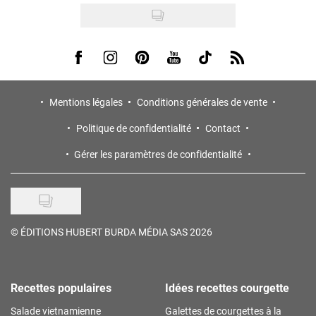
Visit us on Facebook
Visit us on Instagram
Visit us on Pinterest
Visit us on Youtube
Visit us on Tiktok
Visit us on Rss
Mentions légales
Conditions générales de vente
Politique de confidentialité
Contact
Gérer les paramètres de confidentialité
©
ÉDITIONS HUBERT BURDA MÉDIA SAS 2026
Recettes populaires
Idées recettes courgette
Salade vietnamienne
Galettes de courgettes à la