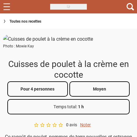
Skip
to
Recettes
Toutes nos recettes
main
content
Inspirations
Photo : Mowie Kay
Conseils
Menu de la semaine
Cuisses de poulet à la crème en
cocotte
Actus
Téléchargez l'app Saveurs Recettes
Pour 4 personnes
Moyen
Index des recettes
Temps total
:
1 h
Guide d'achat
0 avis
Noter
A star rating of 0 out of 5.
Ce ragoût de poulet, pommes de terre nouvelles et estragon