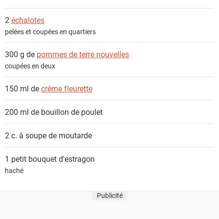
n
t
2
échalotes
s
pelées et coupées en quartiers
300 g de
pommes de terre nouvelles
coupées en deux
150 ml de
crème fleurette
200 ml de
bouillon de poulet
2 c. à soupe de
moutarde
1 petit bouquet
d'estragon
haché
Publicité