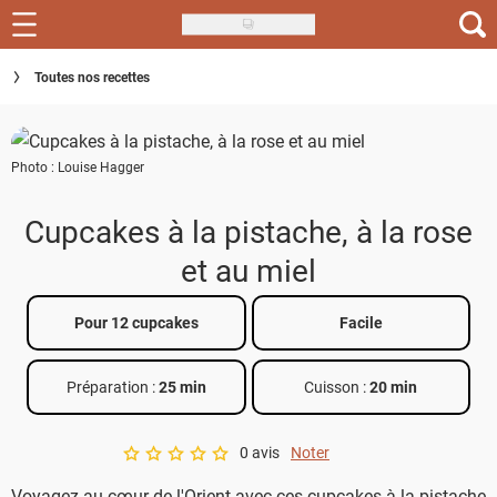
Skip
to
Recettes
Toutes nos recettes
main
content
Inspirations
Photo : Louise Hagger
Conseils
Menu de la semaine
Cupcakes à la pistache, à la rose
et au miel
Actus
Téléchargez l'app Saveurs Recettes
Pour 12 cupcakes
Facile
Index des recettes
Préparation :
25 min
Cuisson :
20 min
Guide d'achat
0 avis
Noter
A star rating of 0 out of 5.
Voyagez au cœur de l'Orient avec ces cupcakes à la pistache