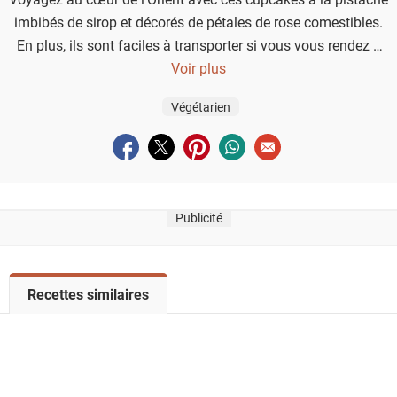
imbibés de sirop et décorés de pétales de rose comestibles.
En plus, ils sont faciles à transporter si vous vous rendez à
une fête !
Voir plus
Végétarien
Partager sur facebook
Partager sur twitter
Partager sur pinterest
Partager sur whatsapp
Envoyer à un ami
Publicité
V
Recettes similaires
o
i
r
l