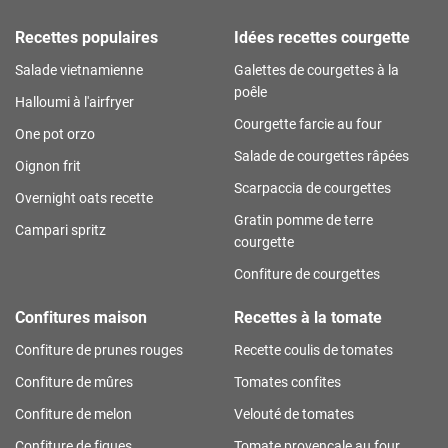
Recettes populaires
Idées recettes courgette
Salade vietnamienne
Galettes de courgettes à la
poêle
Halloumi à l'airfryer
Courgette farcie au four
One pot orzo
Salade de courgettes râpées
Oignon frit
Scarpaccia de courgettes
Overnight oats recette
Gratin pomme de terre
Campari spritz
courgette
Confiture de courgettes
Confitures maison
Recettes à la tomate
Confiture de prunes rouges
Recette coulis de tomates
Confiture de mûres
Tomates confites
Confiture de melon
Velouté de tomates
Confiture de figues
Tomate provençale au four