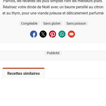
Parfois, les recettes les plus simples font les meilleurs plats.
Réalisez votre dinde de Noël avec un beurre persillé au citron
et au thym, pour une viande juteuse et délicatement parfumée.
Congelable
Sans gluten
Sans poisson
Partager sur facebook
Partager sur twitter
Partager sur pinterest
Partager sur whatsapp
Envoyer à un ami
Publicité
V
Recettes similaires
o
i
r
l
a