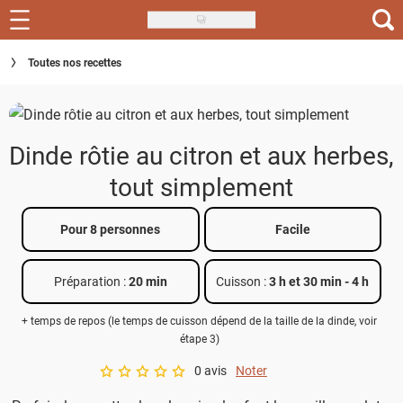
Skip
to
Recettes
Toutes nos recettes
main
content
Inspirations
Conseils
Dinde rôtie au citron et aux herbes,
Menu de la semaine
tout simplement
Actus
Pour 8 personnes
Facile
Téléchargez l'app Saveurs Recettes
Préparation :
20 min
Cuisson :
3 h et 30 min
-
4 h
Index des recettes
+ temps de repos (le temps de cuisson dépend de la taille de la dinde, voir
Guide d'achat
étape 3)
0 avis
Noter
A star rating of 0 out of 5.