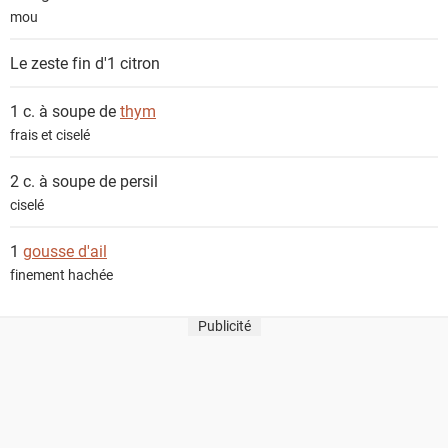
t
mou
s
Le zeste fin d'1
citron
1 c. à soupe de
thym
frais et ciselé
2 c. à soupe de
persil
ciselé
1
gousse d'ail
finement hachée
Publicité