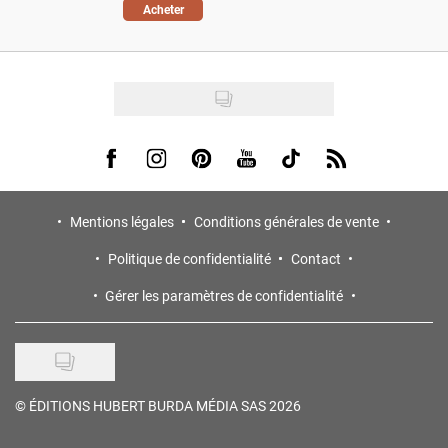
Acheter
Visit us on Facebook
Visit us on Instagram
Visit us on Pinterest
Visit us on Youtube
Visit us on Tiktok
Visit us on Rss
Mentions légales
Conditions générales de vente
Politique de confidentialité
Contact
Gérer les paramètres de confidentialité
©
ÉDITIONS HUBERT BURDA MÉDIA SAS 2026