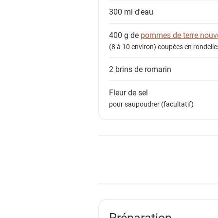
n
300 ml
d'eau
t
s
400 g de
pommes de terre nouve
(8 à 10 environ) coupées en rondell
2 brins de
romarin
Fleur de sel
pour saupoudrer (facultatif)
Préparation