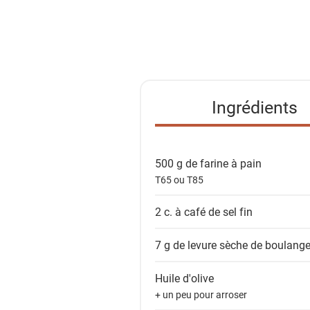
a
l
i
s
t
e
Ingrédients
d
e
s
500 g de
farine à pain
i
T65 ou T85
n
g
2 c. à café de
sel fin
r
é
7 g de
levure sèche de boulange
d
i
Huile d'olive
e
+ un peu pour arroser