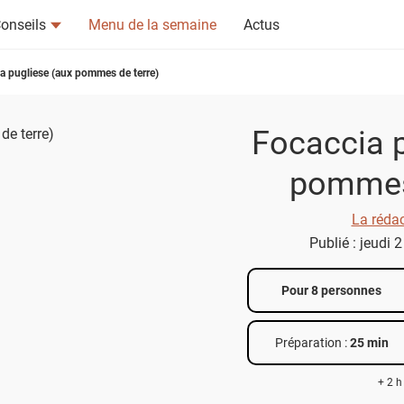
onseils
Menu de la semaine
Actus
a pugliese (aux pommes de terre)
Focaccia p
pommes 
tsapp
n ami
La réda
Publié : jeudi 2
Pour 8 personnes
Préparation :
25 min
+ 2 h