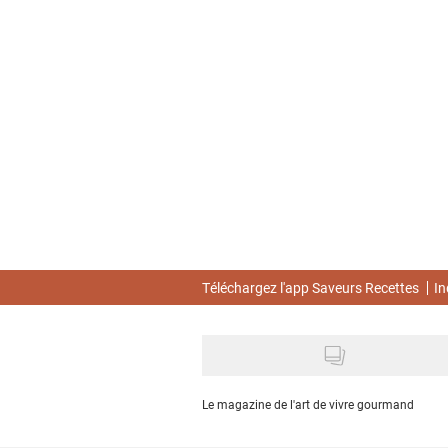
Skip
to
main
content
Téléchargez l'app Saveurs Recettes
In
Le magazine de l'art de vivre gourmand