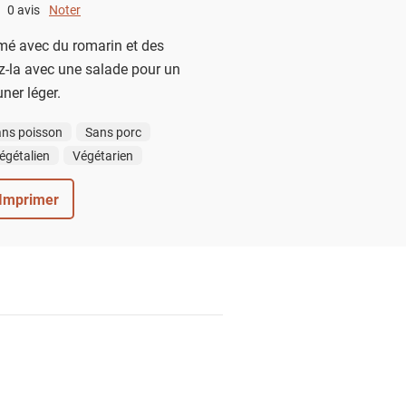
0 avis
Noter
0 out of 5.
mé avec du romarin et des
z-la avec une salade pour un
ner léger.
ns poisson
Sans porc
égétalien
Végétarien
Imprimer