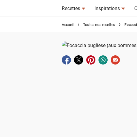
Recettes
Inspirations
C
Accueil
Toutes nos recettes
Focacci
Partager sur facebook
Partager sur twitter
Partager sur pinterest
Partager sur wha
Envoyer à u