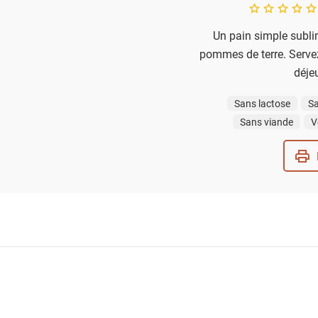
A star rating of 
Un pain simple subli
pommes de terre. Serve
déjeu
Sans lactose
Sa
Sans viande
V