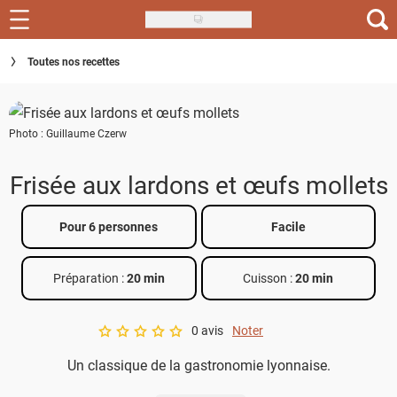
Skip
to
Recettes
Toutes nos recettes
main
content
Inspirations
Photo : Guillaume Czerw
Conseils
Menu de la semaine
Frisée aux lardons et œufs mollets
Actus
Pour 6 personnes
Facile
Téléchargez l'app Saveurs Recettes
Préparation :
20 min
Cuisson :
20 min
Index des recettes
0 avis
Noter
Guide d'achat
A star rating of 0 out of 5.
Un classique de la gastronomie lyonnaise.