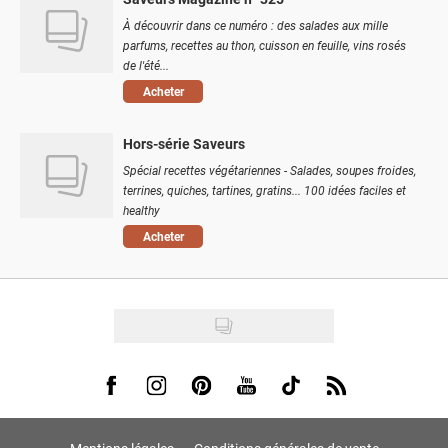
À découvrir dans ce numéro : des salades aux mille
parfums, recettes au thon, cuisson en feuille, vins rosés
de l'été...
Acheter
Hors-série Saveurs
Spécial recettes végétariennes - Salades, soupes froides,
terrines, quiches, tartines, gratins... 100 idées faciles et
healthy
Acheter
Visit us on Facebook
Visit us on Instagram
Visit us on Pinterest
Visit us on Youtube
Visit us on Tiktok
Visit us on Rss