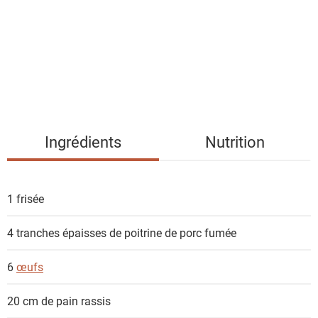
t
e
d
e
s
i
n
g
Ingrédients
Nutrition
r
é
d
1
frisée
i
e
4 tranches épaisses de
poitrine de porc fumée
n
t
6
œufs
s
20 cm
de pain rassis